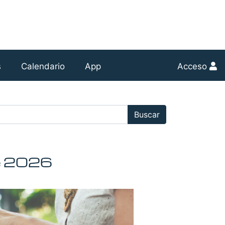
s
Calendario
App
Acceso
r:
Buscar
e 2026