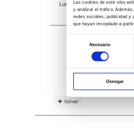
Las cookies de este sitio we
Lunes 7 de diciembre de 20,0
y analizar el tráfico. Ademá
22,00 h. de España.
redes sociales, publicidad y
que hayan recopilado a parti
Selección
Necesario
de
consentimiento
Denegar
Volver