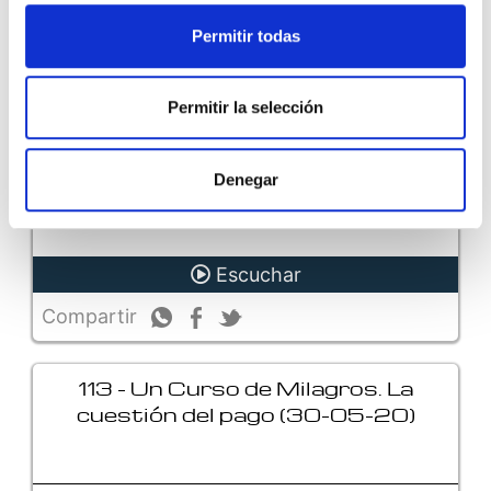
24)
Permitir todas
Negar lo que tiene que ser resuelto es una forma
Permitir la selección
de autoengaño. La verdadera negación sólo
ocurre posteriormente a la identificación del
problema. (Ver vídeo)Nuevos audios cada mes
Denegar
en&nbsp;A..
Escuchar
Compartir
113 - Un Curso de Milagros. La
cuestión del pago (30-05-20)