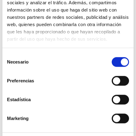
sociales y analizar el tráfico. Además, compartimos
información sobre el uso que haga del sitio web con
nuestros partners de redes sociales, publicidad y análisis
115 - Un Curso de Milagros.
web, quienes pueden combinarla con otra información
Enfrentar los miedos (04-06-20)
que les haya proporcionado o que hayan recopilado a
partir del uso que haya hecho de sus servicios.
Enfrentar los miedos requiere estar dispuesto a
Selección
poner en duda la idea que se tiene de uno
Necesario
de
mismo, que se sostiene en las creencias acerca
consentimiento
de cómo deberían ser las cosas. Cuando las
cosas no s..
Preferencias
Estadística
Escuchar
Compartir
Marketing
114 - La verdadera negación (10-07-