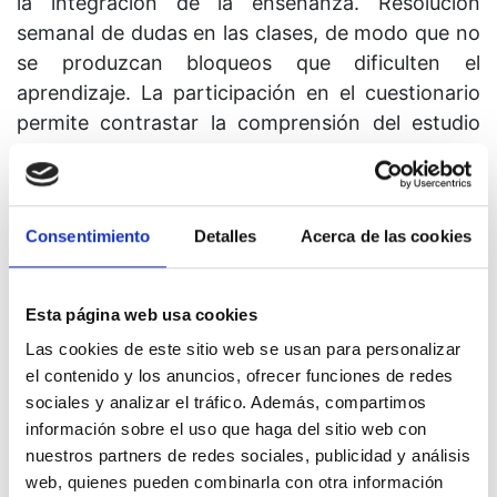
la integración de la enseñanza. Resolución
semanal de dudas en las clases, de modo que no
se produzcan bloqueos que dificulten el
aprendizaje. La participación en el cuestionario
permite contrastar la comprensión del estudio
realizado. Si has adquirido el material indicado
anteriormente (Introducción a Un Curso de
Milagros o El Proceso del Pensamiento) o tienes
Consentimiento
Detalles
Acerca de las cookies
conocimientos previos del curso, puedes unirte a
este grupo independientemente del capítulo que
se esté estudiando, ya que debido a la
Esta página web usa cookies
metodología utilizada, las dudas van quedando
Las cookies de este sitio web se usan para personalizar
resueltas en cada clase. Cada ciclo de estudio del
el contenido y los anuncios, ofrecer funciones de redes
texto y el Manual para el maestro dura alrededor
sociales y analizar el tráfico. Además, compartimos
de 5 años.
información sobre el uso que haga del sitio web con
nuestros partners de redes sociales, publicidad y análisis
web, quienes pueden combinarla con otra información