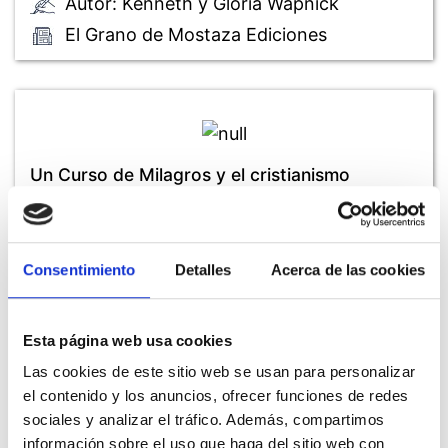
Autor: Kenneth y Gloria Wapnick
El Grano de Mostaza Ediciones
Un Curso de Milagros y el cristianismo
Autor: Kenneth Wapnick
Consentimiento
Detalles
Acerca de las cookies
Foundation for a Course in Miracles
Esta página web usa cookies
Las cookies de este sitio web se usan para personalizar
el contenido y los anuncios, ofrecer funciones de redes
Las etapas de nuestro viaje espiritual
sociales y analizar el tráfico. Además, compartimos
información sobre el uso que haga del sitio web con