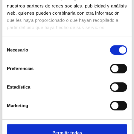
nuestros partners de redes sociales, publicidad y análisis
web, quienes pueden combinarla con otra información
Autor: Kenneth Wapnick
que les haya proporcionado o que hayan recopilado a
El Grano de Mostaza Ediciones
partir del uso que haya hecho de sus servicios.
Selección
Necesario
de
consentimiento
Preferencias
El poder sanador de la bondad Vol. I
Estadística
Marketing
Autor: Kenneth Wapnick
El Grano de Mostaza Ediciones
Permitir todas