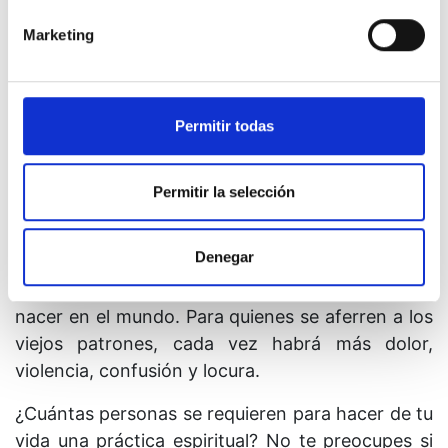
que has de conocer y registrar tu reacción, no se
Marketing
pierde nada. Las relaciones nunca habían sido
tan problemáticas y conflictivas como ahora.
Como tal vez hayas percibido, su finalidad no es
hacerte feliz o satisfacerte. Si sigues intentando
Permitir todas
alcanzar la salvación a través de una relación, te
sentirás desilusionado una y otra vez. Pero si
Permitir la selección
aceptas que la finalidad de las relaciones es
hacerte consciente en lugar de hacerte feliz,
Denegar
entonces te ofrecerán salvación, y te habrás
alineado con la conciencia superior que quiere
nacer en el mundo. Para quienes se aferren a los
viejos patrones, cada vez habrá más dolor,
violencia, confusión y locura.
¿Cuántas personas se requieren para hacer de tu
vida una práctica espiritual? No te preocupes si