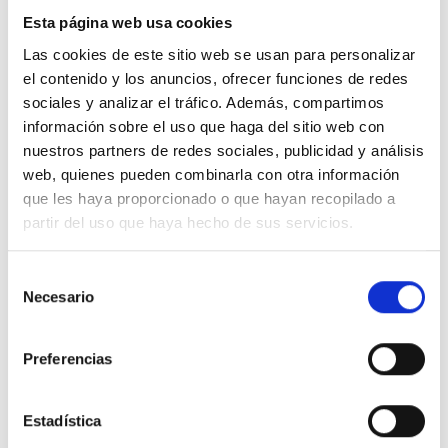
si sientes dolor emocional del tipo que sea,
Esta página web usa cookies
conoce la realidad de ese momento y registra
Las cookies de este sitio web se usan para personalizar
ese conocimiento. Entonces la relación se
el contenido y los anuncios, ofrecer funciones de redes
convierte en tu
sadhana,
tu práctica espiritual. Si
sociales y analizar el tráfico. Además, compartimos
observas un comportamiento inconsciente en tu
información sobre el uso que haga del sitio web con
nuestros partners de redes sociales, publicidad y análisis
pareja, rodéalo con el abrazo amoroso de tu
web, quienes pueden combinarla con otra información
conocimiento y no reacciones.
que les haya proporcionado o que hayan recopilado a
partir del uso que haya hecho de sus servicios.
La inconsciencia y el conocimiento no pueden
coexistir durante mucho tiempo, aunque el
conocimiento no esté en la persona que actúa
Selección
Necesario
de
inconscientemente, sino en la otra. A la forma
consentimiento
energética que reside detrás de la hostilidad y el
ataque, la presencia del amor le resulta
Preferencias
absolutamente intolerable. Si reaccionas a la
inconsciencia de tu pareja, tú mismo caes en la
Estadística
inconsciencia. Pero si a continuación recuerdas