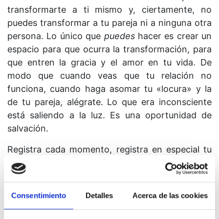
transformarte a ti mismo y, ciertamente, no
puedes transformar a tu pareja ni a ninguna otra
persona. Lo único que
puedes
hacer es crear un
espacio para que ocurra la transformación, para
que entren la gracia y el amor en tu vida. De
modo que cuando veas que tu relación no
funciona, cuando haga asomar tu «locura» y la
de tu pareja, alégrate. Lo que era inconsciente
está saliendo a la luz. Es una oportunidad de
salvación.
Registra cada momento, registra en especial tu
estado interno en cada momento. Si estás
enfadado, debes saber que estás enfadado. Si te
sientes celoso, si estás a la defensiva, si sientes
Consentimiento
Detalles
Acerca de las cookies
el impulso de discutir, la necesidad de tener
razón, si tu niño interno pide amor y atención o