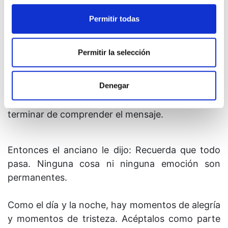
eres el último, también es para cuando eres el
Permitir todas
primero.
El rey abrió el anillo y leyó el mensaje:
“Esto
Permitir la selección
también pasará”
, y nuevamente sintió la misma
paz, el mismo silencio, en medio de la
Denegar
muchedumbre que celebraba y bailaba. El orgullo
y el ego habían desaparecido. El rey pudo
terminar de comprender el mensaje.
Entonces el anciano le dijo: Recuerda que todo
pasa. Ninguna cosa ni ninguna emoción son
permanentes.
Como el día y la noche, hay momentos de alegría
y momentos de tristeza. Acéptalos como parte