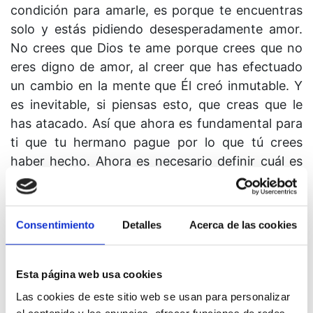
condición para amarle, es porque te encuentras
solo y estás pidiendo desesperadamente amor.
No crees que Dios te ame porque crees que no
eres digno de amor, al creer que has efectuado
un cambio en la mente que Él creó inmutable. Y
es inevitable, si piensas esto, que creas que le
has atacado. Así que ahora es fundamental para
ti que tu hermano pague por lo que tú crees
haber hecho. Ahora es necesario definir cuál es
la “verdad”, y una vez hecho esto, tienes que
demostrarle a tu hermano lo equivocado que
está, de manera que, ante la “elocuencia” de tus
Consentimiento
Detalles
Acerca de las cookies
argumentos, él decida hacer un cambio en su
mente que te libere a ti de la necesidad de hacer
un cambio en la tuya.
Esta página web usa cookies
Las cookies de este sitio web se usan para personalizar
Para el ego es fundamental que tú creas esto, ya