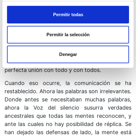
idea en la que tu hermano y tú no estéis unidos.
El amor unifica y corrige cualquier desorden
Permitir todas
mental. El amor pasa por alto cualquier ilusión en
forma de conflicto. El amor sólo busca
Permitir la selección
extenderse a sí mismo, es paciente, y tiene
perfecta confianza en la verdad de la que
proviene. Jamás justifica un ataque ni lo
Denegar
promueve. No busca la separación, sino la
perfecta unión con todo y con todos.
Cuando eso ocurre, la comunicación se ha
restablecido. Ahora las palabras son irrelevantes.
Donde antes se necesitaban muchas palabras,
ahora la Voz del silencio susurra verdades
ancestrales que todas las mentes reconocen, y
ante las cuales no hay posibilidad de réplica. Se
han dejado las defensas de lado, la mente está