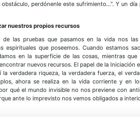
e obstáculo, perdónenle este sufrimiento…”. Y un día
izar nuestros propios recursos
 de las pruebas que pasamos en la vida nos las 
rzas espirituales que poseemos. Cuando estamos s
mos en la superficie de las cosas, mientras que l
encontrar nuevos recursos. El papel de la Iniciación
í la verdadera riqueza, la verdadera fuerza, el verd
mplos, ahora se realiza en la vida corriente y e
or qué el mundo invisible no nos previene con anti
rque ante lo imprevisto nos vemos obligados a inter
uebas, y es necesario que se alegren por ello, pues 
bres, no tienen colores para pintar sus cuadros, si
odas las sensaciones que ha vivido para pintar cuadro