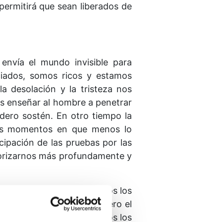
 permitirá que sean liberados de
envía el mundo invisible para
aciados, somos ricos y estamos
a desolación y la tristeza nos
 es enseñar al hombre a penetrar
adero sostén. En otro tiempo la
n los momentos en que menos lo
cipación de las pruebas por las
iorizarnos más profundamente y
representan riquezas. Todos los
mbólicamente hablando. Pero el
s. Los grandes genios, todos los