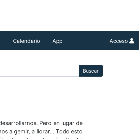
s
Calendario
App
Acceso
r:
Buscar
desarrollarnos. Pero en lugar de
os a gemir, a llorar… Todo esto