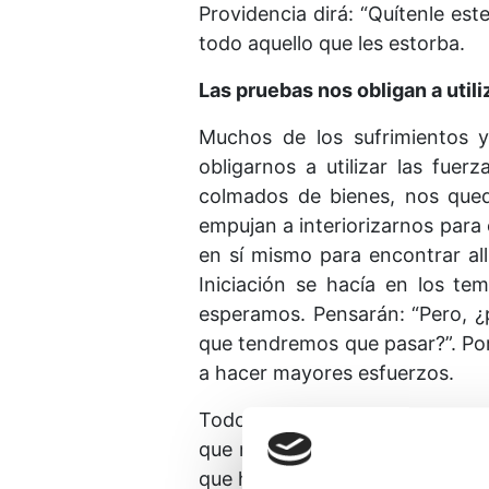
Providencia dirá: “Quítenle est
todo aquello que les estorba.
Las pruebas nos obligan a util
Muchos de los sufrimientos y
obligarnos a utilizar las fue
colmados de bienes, nos queda
empujan a interiorizarnos para 
en sí mismo para encontrar all
Iniciación se hacía en los te
esperamos. Pensarán: “Pero, ¿p
que tendremos que pasar?”. Po
a hacer mayores esfuerzos.
Todos tendrán que atravesar pr
que no han sufrido son muy po
que ha sufrido puede utilizar t