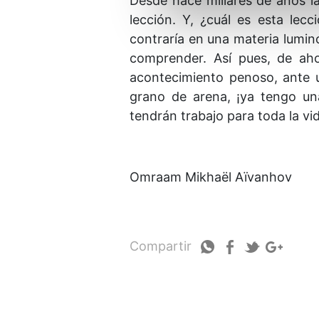
Desde hace millares de años l
lección. Y, ¿cuál es esta lec
contraría en una materia lumin
comprender. Así pues, de ah
acontecimiento penoso, ante u
grano de arena, ¡ya tengo una
tendrán trabajo para toda la vi
Omraam Mikhaël Aïvanhov
Compartir