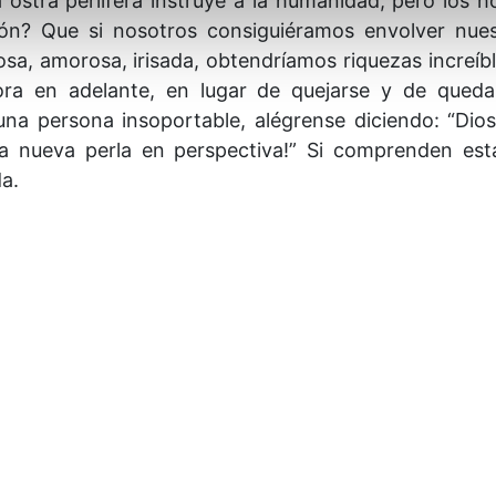
a ostra perlífera instruye a la humanidad, pero los
ción? Que si nosotros consiguiéramos envolver nues
osa, amorosa, irisada, obtendríamos riquezas increíb
ora en adelante, en lugar de quejarse y de queda
na persona insoportable, alégrense diciendo: “Dio
 nueva perla en perspectiva!” Si comprenden esta
da.