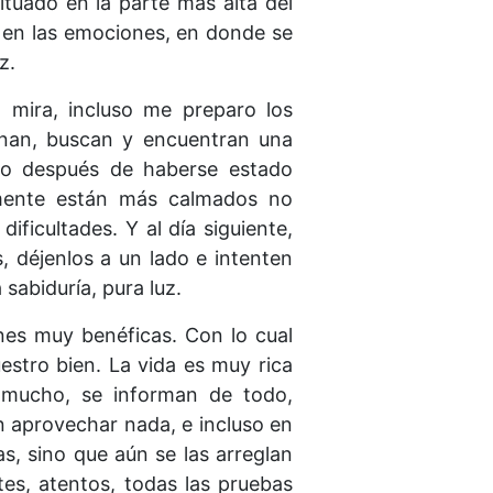
tuado en la parte más alta del
 en las emociones, en donde se
z.
: mira, incluso me preparo los
onan, buscan y encuentran una
rio después de haberse estado
emente están más calmados no
ificultades. Y al día siguiente,
, déjenlos a un lado e intenten
sabiduría, pura luz.
nes muy benéficas. Con lo cual
stro bien. La vida es muy rica
n mucho, se informan de todo,
n aprovechar nada, e incluso en
as, sino que aún se las arreglan
tes, atentos, todas las pruebas