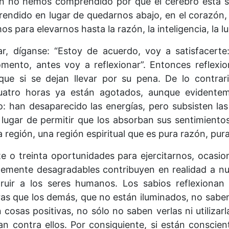
 no hemos comprendido por qué el cerebro está si
rendido en lugar de quedarnos abajo, en el corazón,
os para elevarnos hasta la razón, la inteligencia, la lu
, díganse: “Estoy de acuerdo, voy a satisfacerte
ento, antes voy a reflexionar”. Entonces reflexi
ue si se dejan llevar por su pena. De lo contra
uatro horas ya están agotados, aunque evident
: han desaparecido las energías, pero subsisten las d
 lugar de permitir que los absorban sus sentimientos
región, una región espiritual que es pura razón, pura 
e o treinta oportunidades para ejercitarnos, ocasio
emente desagradables contribuyen en realidad a nue
ruir a los seres humanos. Los sabios reflexiona
ntras que los demás, que no están iluminados, no sabe
cosas positivas, no sólo no saben verlas ni utilizarl
n contra ellos. Por consiguiente, si están conscien