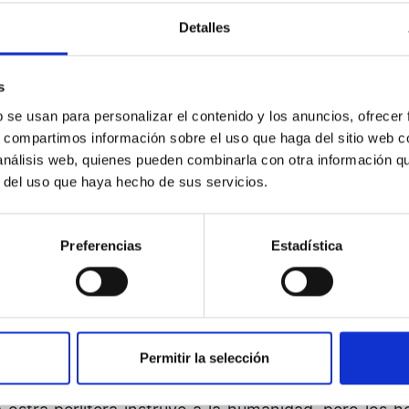
ante en su existencia, han sufrido mucho. Poseían u
Detalles
ás bellos.
son pasajeros
s
b se usan para personalizar el contenido y los anuncios, ofrecer
esente, díganse: “Oh, no durará mucho. Es sólo un 
s, compartimos información sobre el uso que haga del sitio web 
to puede ser eficaz? Sí, es una fórmula eficaz, yo l
 análisis web, quienes pueden combinarla con otra información q
s ayuda a soportarlas. Y por otra parte, así es, no d
r del uso que haya hecho de sus servicios.
 para fabricar una perla? Al principio no es más que
Preferencias
Estadística
 arena es una dificultad para la ostra, le irrita
a, me pica, ¿qué hacer?” Entonces empieza a refl
 que comprende que nunca conseguirá eliminar ese 
ano se vuelva liso, pulido, aterciopelado. Y cuando c
Permitir la selección
!”.