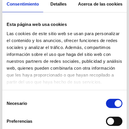
Tomar decisiones es una declaración de
Consentimiento
Detalles
Acerca de las cookies
desconfianza en Quien te pide simplemente que
lo pongas todo en Sus Manos y seas feliz, pues
para eso viniste. ¿Le pedirías a un gusano que te
Esta página web usa cookies
enseñara a volar? Eso es lo que haces cuando le
Las cookies de este sitio web se usan para personalizar
preguntas “quién soy” a quien no te puede dar
el contenido y los anuncios, ofrecer funciones de redes
ninguna respuesta, puesto que no la tiene. Y
sociales y analizar el tráfico. Además, compartimos
información sobre el uso que haga del sitio web con
afirmas que la tiene cuando sigues sus
nuestros partners de redes sociales, publicidad y análisis
indicaciones, y vas en pos de lo que no puedes
web, quienes pueden combinarla con otra información
encontrar.
que les haya proporcionado o que hayan recopilado a
partir del uso que haya hecho de sus servicios.
Los juicios que haces son afirmaciones de que
crees saber quién eres. Son decisiones con
Selección
respecto a cómo quieres que sea la realidad, en
Necesario
de
función de en qué crees haberte convertido.
consentimiento
No puedes elegir, hagas lo que hagas, puesto que
Preferencias
la Voluntad Divina ya ha tomado por ti todas las