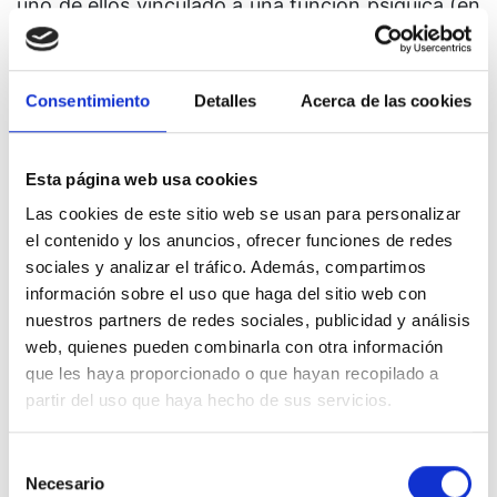
uno de ellos vinculado a una función psíquica (en
sentido prácticamente idéntico al de las cuatro
funciones de Jung, que no era teósofo pero que
sí es un gran referente para la New Age en su
Consentimiento
Detalles
Acerca de las cookies
totalidad): plano físico ‒ sensaciones, plano
astral ‒ emocionalidad, plano mental ‒
Esta página web usa cookies
pensamiento, plano causal ‒ intuición.
Las cookies de este sitio web se usan para personalizar
Las peticiones de principio fideístas siempre han
el contenido y los anuncios, ofrecer funciones de redes
sido notorias, especialmente en el primer medio
sociales y analizar el tráfico. Además, compartimos
siglo de la historia de la S.T., época en la que las
información sobre el uso que haga del sitio web con
“percepciones clarividentes” de miembros
nuestros partners de redes sociales, publicidad y análisis
web, quienes pueden combinarla con otra información
destacados de la Sociedad constituían una
que les haya proporcionado o que hayan recopilado a
fuente sumamente importante de contenidos, y
partir del uso que haya hecho de sus servicios.
en la que el anuncio de la venida de un gran
Instructor del Mundo, en la persona del joven
Selección
Jiddu Krishnamurti [1], se convirtió durante
Necesario
de