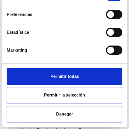
algunos años en el eje principal de la actividad
consentimiento
teosófica.
Preferencias
No obstante lo cual, que pertenece al debe de la
“teosofía”, ésta cuenta también con un haber
Estadística
innegable si se la considera con objetividad: los
teósofos han mantenido siempre un compromiso
Marketing
firme a favor de la libertad religiosa y política en
todas partes, incluida España, y se destacaron
asimismo en el combate por la eliminación de las
castas y el derecho a la independencia en la
Permitir todas
India, el país donde se encuentra su sede central.
Allí, la histórica Annie Besant, secretaria general
Permitir la selección
de la Sociedad e inglesa de nacimiento, lideró al
lado de Gandhi la lucha contra el colonialismo en
Denegar
los años 20-30, lo que la hizo pasar por la cárcel
y la llevó a asumir durante un cierto tiempo la