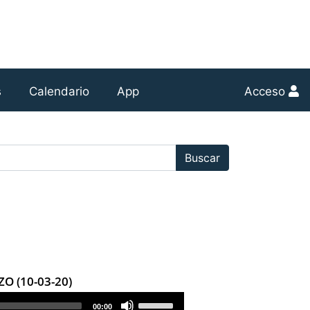
s
Calendario
App
Acceso
r:
Buscar
O (10-03-20)
Use
00:00