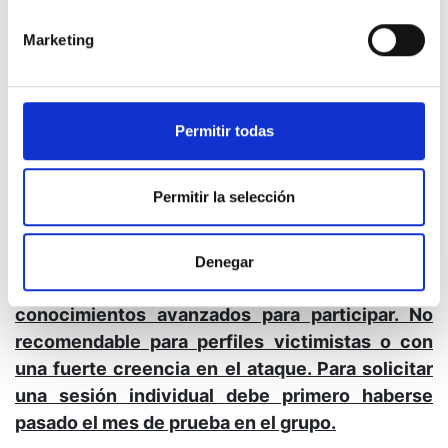
Grupo semanal. (
Ver calendario
)
Marketing
Se requiere asistencia al aula virtual y
participación mediante audio y vídeo. Están
permitidas dos faltas de asistencia por trimestre.
Permitir todas
Permitir la selección
IMPORTANTE
Se requiere formar parte del grupo de estudio
Denegar
de Un Curso de Milagros en Mente Uno y tener
conocimientos avanzados para participar. No
recomendable para perfiles victimistas o con
una fuerte creencia en el ataque. Para solicitar
una sesión individual debe primero haberse
pasado el mes de prueba en el grupo.