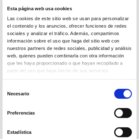
retroalimentación.
Esta página web usa cookies
- Aprendizaje y condicionamiento humano.
Las cookies de este sitio web se usan para personalizar
Conductas aprendidas, proceso del pensamiento
el contenido y los anuncios, ofrecer funciones de redes
y patrones de pensamiento inconsciente.
sociales y analizar el tráfico. Además, compartimos
información sobre el uso que haga del sitio web con
nuestros partners de redes sociales, publicidad y análisis
web, quienes pueden combinarla con otra información
Inscripciones y renovaciones (plazas limitadas)
que les haya proporcionado o que hayan recopilado a
partir del uso que haya hecho de sus servicios.
-
Renovaciones del 1 al 15 (ambos inclusive)
. En
el caso de no hacer la renovación antes del día
Selección
16 se podría perder la plaza al ser ocupada por
Necesario
de
un nuevo participante. Pasada la fecha límite de
consentimiento
renovación (último día del mes), el plazo para
Preferencias
volver a renovar será de 3 meses.
-
Nuevas inscripciones del 16 hasta el último día
Estadística
del mes
.