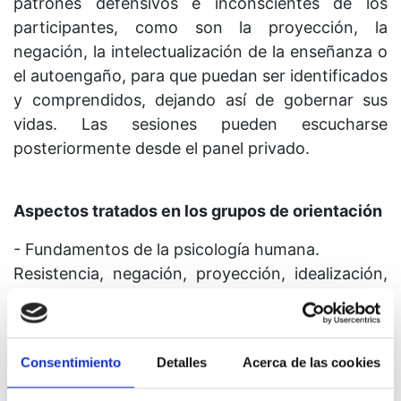
patrones defensivos e inconscientes de los
participantes, como son la proyección, la
negación, la intelectualización de la enseñanza o
el autoengaño, para que puedan ser identificados
y comprendidos, dejando así de gobernar sus
vidas. Las sesiones pueden escucharse
posteriormente desde el panel privado.
Aspectos tratados en los grupos de orientación
- Fundamentos de la psicología humana.
Resistencia, negación, proyección, idealización,
idolatría, fabricación del yo y disociación.
- Psicología de los grupos.
Comunicación, alianzas, manipulación,
Consentimiento
Detalles
Acerca de las cookies
confrontación, dinámica de grupos y