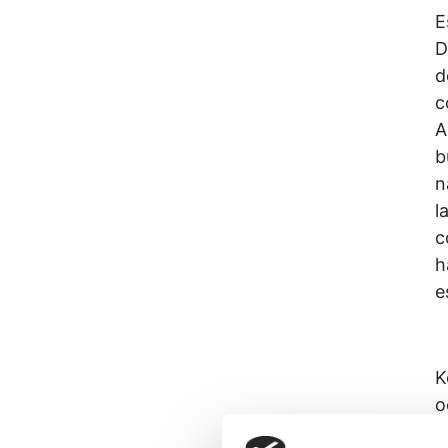
E
D
d
c
A
b
n
l
c
h
e
K
o
s