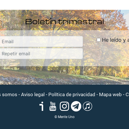
Boletín trimestral
He leído y 
-
-
-
-
s somos
Aviso legal
Política de privacidad
Mapa web
C
© Mente Uno