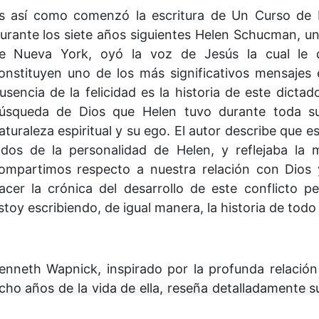
s así como comenzó la escritura de Un Curso de 
urante los siete años siguientes Helen Schucman, una
e Nueva York, oyó la voz de Jesús la cual le 
onstituyen uno de los más significativos mensajes e
usencia de la felicidad es la historia de este dicta
úsqueda de Dios que Helen tuvo durante toda su 
aturaleza espiritual y su ego. El autor describe que 
ados de la personalidad de Helen, y reflejaba la
ompartimos respecto a nuestra relación con Dios 
acer la crónica del desarrollo de este conflicto pe
stoy escribiendo, de igual manera, la historia de todo
enneth Wapnick, inspirado por la profunda relación
cho años de la vida de ella, reseña detalladamente s
us experiencias con Jesús, y su relación con William