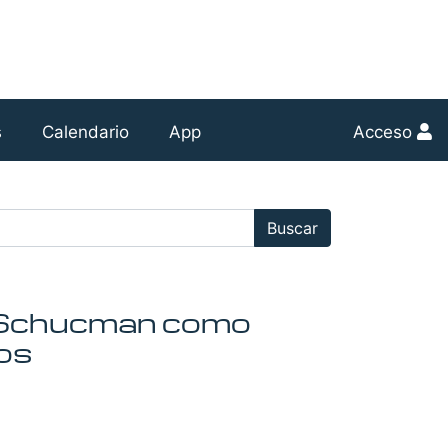
s
Calendario
App
Acceso
r:
Buscar
en Schucman como
os