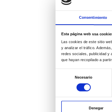
y
e
p
Consentimiento
d
S
Esta página web usa cookie
p
Las cookies de este sitio we
y analizar el tráfico. Ademá
H
redes sociales, publicidad y
a
que hayan recopilado a parti
u
p
Selección
Necesario
de
c
consentimiento
Denegar