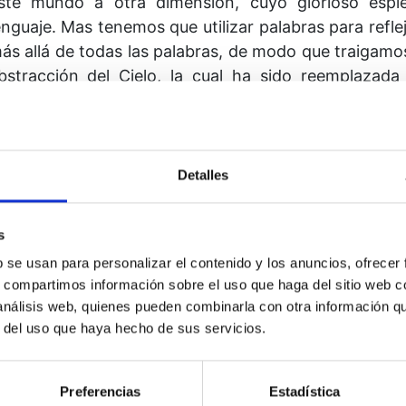
ste mundo a otra dimensión, cuyo glorioso espl
enguaje. Mas tenemos que utilizar palabras para reflej
ás allá de todas las palabras, de modo que traigamo
bstracción del Cielo, la cual ha sido reemplaza
specíficas concretas.
Información
Detalles
Autor: Kenneth y Gloria Wapnick
s
b se usan para personalizar el contenido y los anuncios, ofrecer
Editorial:
El Grano de Mostaza Ediciones
s, compartimos información sobre el uso que haga del sitio web 
 análisis web, quienes pueden combinarla con otra información q
r del uso que haya hecho de sus servicios.
Preferencias
Estadística