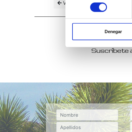
Volver
consentimiento
Denegar
Suscríbete a