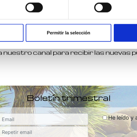
Permitir la selección
Canal Telegram
 nuestro canal para recibir las nuevas 
Boletín trimestral
He leído y 