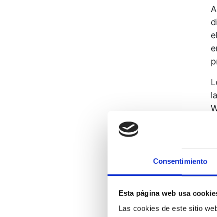
A
d
e
e
p
L
l
W
Q
m
Consentimiento
E
e
d
Esta página web usa cookie
Las cookies de este sitio we