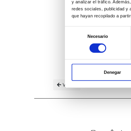
y analizar el tráfico. Ademá
redes sociales, publicidad y
que hayan recopilado a parti
Selección
Necesario
de
consentimiento
Denegar
Volver