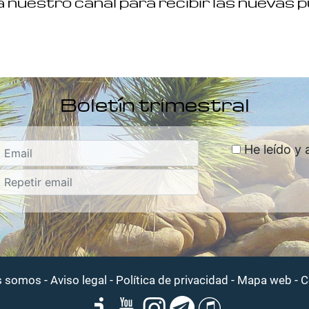
 nuestro canal para recibir las nuevas 
Boletín trimestral
He leído y 
-
-
-
-
s somos
Aviso legal
Política de privacidad
Mapa web
C