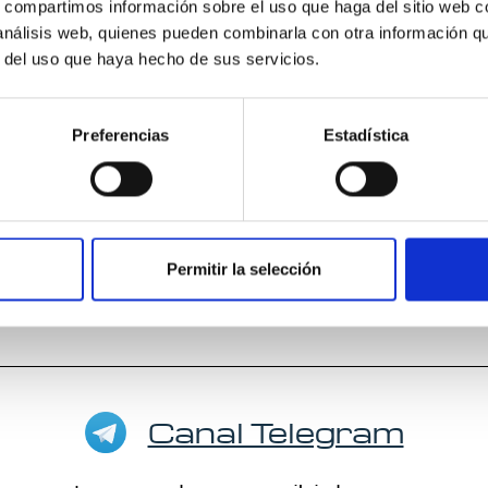
s, compartimos información sobre el uso que haga del sitio web 
Información
 análisis web, quienes pueden combinarla con otra información q
r del uso que haya hecho de sus servicios.
Autor: Kenneth Wapnick
Preferencias
Estadística
Editorial:
El Grano de Mostaza Ediciones
Permitir la selección
Canal Telegram