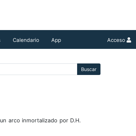
s
Calendario
App
Acceso
r:
Buscar
e un arco inmortalizado por D.H.