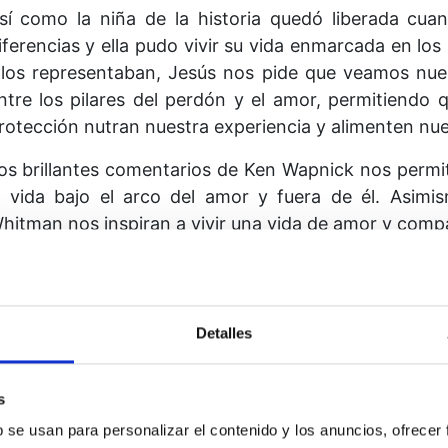
sí como la niña de la historia quedó liberada cua
iferencias y ella pudo vivir su vida enmarcada en los
llos representaban, Jesús nos pide que veamos nue
ntre los pilares del perdón y el amor, permitiendo 
rotección nutran nuestra experiencia y alimenten nue
os brillantes comentarios de Ken Wapnick nos permit
a vida bajo el arco del amor y fuera de él. Asimi
hitman nos inspiran a vivir una vida de amor y compas
uien degrada a otro, a mí me degrada, y todo lo que 
í…
Detalles
ste libro nos ofrece valiosos ejemplos prácticos de
n situaciones muy cotidianas, ayudándonos a distingui
el ego.
s
b se usan para personalizar el contenido y los anuncios, ofrecer