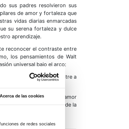
ndo sus padres resolvieron sus
 pilares de amor y fortaleza que
stras vidas diarias enmarcadas
que su serena fortaleza y dulce
stro aprendizaje.
e reconocer el contraste entre
smo, los pensamientos de Walt
ión universal bajo el arco:
hace o dice vuelve a la postre a
Acerca de las cookies
 cómo elegir el camino del amor
r su voz y a diferenciarla de la
 funciones de redes sociales