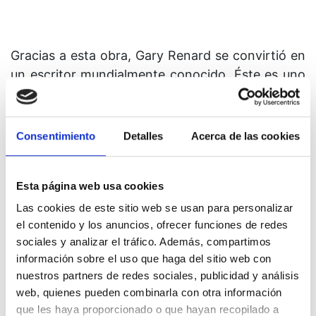
Gracias a esta obra, Gary Renard se convirtió en
un escritor mundialmente conocido. Éste es uno
de los mejores títulos de la literatura espiritual
contemporánea.
Consentimiento
Detalles
Acerca de las cookies
Una nueva edición de este clásico imprescindible
para todos aquellos que quieren entender el viaje
de retorno a la Fuente.
Esta página web usa cookies
Las cookies de este sitio web se usan para personalizar
el contenido y los anuncios, ofrecer funciones de redes
Información
sociales y analizar el tráfico. Además, compartimos
información sobre el uso que haga del sitio web con
Autor: Gary R. Renard
nuestros partners de redes sociales, publicidad y análisis
web, quienes pueden combinarla con otra información
que les haya proporcionado o que hayan recopilado a
Editorial:
El Grano de Mostaza Ediciones