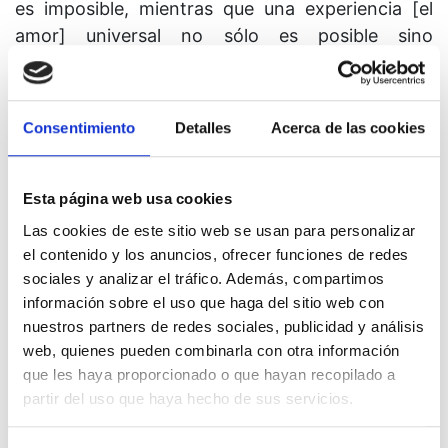
es imposible, mientras que una experiencia [el
amor] universal no sólo es posible sino
necesaria," el diálogo se llevó a cabo en el
espíritu amoroso de amigos que respetan sus
diferencias, y que están de acuerdo en no estar
Consentimiento
Detalles
Acerca de las cookies
de acuerdo. Así pues, no era el propósito de ellos
debatir estas diferencias, las cuales definen
claramente a los dos sistemas de pensamiento
Esta página web usa cookies
como espiritualidades que se excluyen
Las cookies de este sitio web se usan para personalizar
mutuamente, sino más bien exponer las
el contenido y los anuncios, ofrecer funciones de redes
diferencias abiertamente, con la esperanza de
sociales y analizar el tráfico. Además, compartimos
información sobre el uso que haga del sitio web con
que este diálogo contribuya a una mejor
nuestros partners de redes sociales, publicidad y análisis
comprensión tanto de Un curso de milagros
web, quienes pueden combinarla con otra información
como del cristianismo. Pues al final, es la
que les haya proporcionado o que hayan recopilado a
experiencia sin juicios de nuestra unidad con
partir del uso que haya hecho de sus servicios.
Dios y Su creación, más bien que la mera
aceptación de la teología de Un Curso de