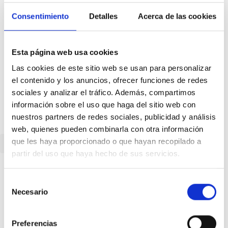
Consentimiento
Detalles
Acerca de las cookies
Esta página web usa cookies
Las cookies de este sitio web se usan para personalizar
el contenido y los anuncios, ofrecer funciones de redes
sociales y analizar el tráfico. Además, compartimos
información sobre el uso que haga del sitio web con
nuestros partners de redes sociales, publicidad y análisis
web, quienes pueden combinarla con otra información
que les haya proporcionado o que hayan recopilado a
Volver
partir del uso que haya hecho de sus servicios.
Selección
Necesario
Canal Telegram
de
consentimiento
Preferencias
Suscríbete a nuestro canal para