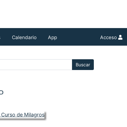
s
Calendario
App
Acceso
r:
Buscar
o