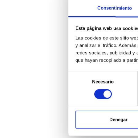
E
Consentimiento
M
E
Esta página web usa cookie
e
a
Las cookies de este sitio we
y analizar el tráfico. Ademá
redes sociales, publicidad y
que hayan recopilado a parti
Selección
Necesario
de
Duración
consentimiento
3,40 horas
Denegar