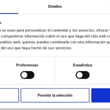
ntrevista sobre el taller El Proceso del Pensamiento
Detalles
aterial incluido
l material incluye un vídeo dividido en cuatro part
s
xplicación anterior y corresponde a un taller online
 sus estudiantes.
El acceso a este material de estudi
b se usan para personalizar el contenido y los anuncios, ofrecer
s, compartimos información sobre el uso que haga del sitio web 
 análisis web, quienes pueden combinarla con otra información q
r del uso que haya hecho de sus servicios.
Preferencias
Estadística
Tamaño
628 MB
Permitir la selección
Comprar