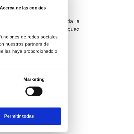
Acerca de las cookies
es en el que se expone toda la
 impartido por Andrés Rodríguez
o es permanente.
 funciones de redes sociales
con nuestros partners de
ue les haya proporcionado o
Marketing
Precio
40 €
Permitir todas