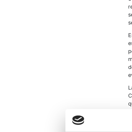
r
s
s
E
e
p
m
d
e
L
C
q
p
A