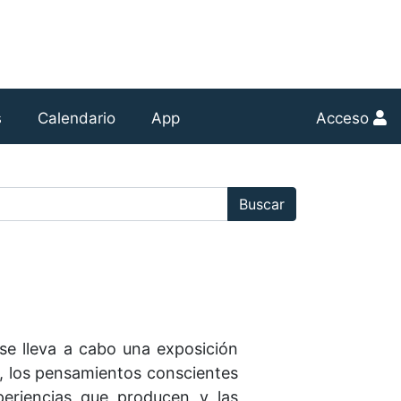
s
Calendario
App
Acceso
r:
Buscar
l se lleva a cabo una exposición
o", los pensamientos conscientes
periencias que producen y las