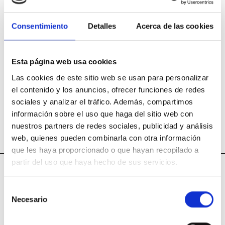
Consentimiento
Detalles
Acerca de las cookies
Lugar
Aula Virtual (Disponible para Pc o Mac, tablet y
Esta página web usa cookies
smartphone)
Las cookies de este sitio web se usan para personalizar
el contenido y los anuncios, ofrecer funciones de redes
sociales y analizar el tráfico. Además, compartimos
información sobre el uso que haga del sitio web con
Imparte
nuestros partners de redes sociales, publicidad y análisis
Andrés Rodríguez
web, quienes pueden combinarla con otra información
que les haya proporcionado o que hayan recopilado a
partir del uso que haya hecho de sus servicios.
Metodología
Selección
Los participantes plantean dudas sobre
Necesario
de
cualquiera de las secciones de Un Curso de
consentimiento
Milagros (Texto, Libro de Ejercicios, Manual para