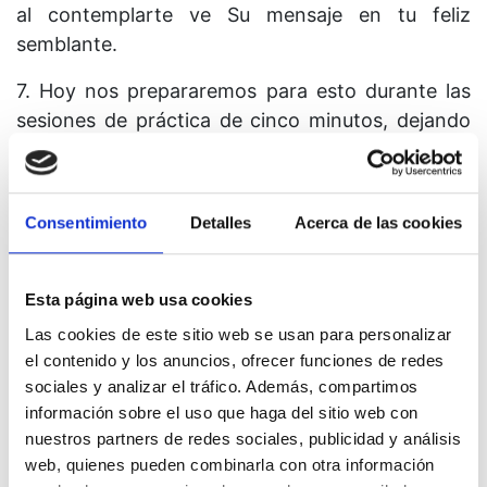
al contemplarte ve Su mensaje en tu feliz
semblante.
7. Hoy nos prepararemos para esto durante las
sesiones de práctica de cinco minutos, dejando
que la felicidad brote en nosotros tal como
dispone la Voluntad de nuestro Padre y la
nuestra. Comienza los ejercicios con el
Consentimiento
Detalles
Acerca de las cookies
pensamiento que la idea de hoy presenta. Luego
comprende que tu papel es ser feliz. Esto es lo
único que se te pide a ti o a cualquiera que desee
Esta página web usa cookies
ocupar el lugar que le corresponde entre los
Las cookies de este sitio web se usan para personalizar
mensajeros de Dios. Piensa en lo que esto
el contenido y los anuncios, ofrecer funciones de redes
significa. Estabas ciertamente equivocado al
sociales y analizar el tráfico. Además, compartimos
creer que se te estaba exigiendo algún
información sobre el uso que haga del sitio web con
nuestros partners de redes sociales, publicidad y análisis
sacrificio. De acuerdo con el plan de Dios tan
web, quienes pueden combinarla con otra información
solo puedes recibir, sin jamás perder nada, hacer