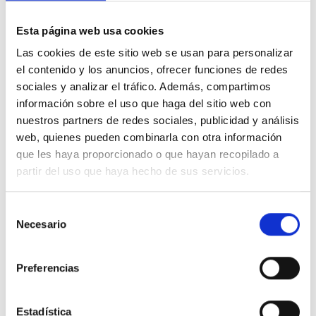
He de ser por siempre un Efecto de Dios.
Esta página web usa cookies
Las cookies de este sitio web se usan para personalizar
el contenido y los anuncios, ofrecer funciones de redes
1.
Padre, fui creado en Tu Mente, como un
sociales y analizar el tráfico. Además, compartimos
Pensamiento santo que nunca abandonó su
información sobre el uso que haga del sitio web con
hogar. He de ser por siempre Tu Efecto, y Tú por
nuestros partners de redes sociales, publicidad y análisis
siempre y para siempre, mi Causa.
Sigo siendo
web, quienes pueden combinarla con otra información
tal como Tú me creaste.
Todavía me encuentro
que les haya proporcionado o que hayan recopilado a
allí donde me pusiste.
Y
todos Tus atributos se
partir del uso que haya hecho de sus servicios.
encuentran en mí, pues Tu Voluntad fue tener
un Hijo tan semejante a su Causa, que Causa y
Selección
Necesario
de
Efecto fuesen indistinguibles.
Que tome con­
consentimiento
ciencia de que soy un Efecto Tuyo y de que, por
consiguiente, poseo el mismo poder de crear
Preferencias
que Tú.
Y así como es en el Cielo, sea en la
tierra. Sigo Tu plan aquí, y sé que al final
Estadística