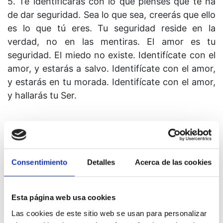
5. Te identificarás con lo que pienses que te ha
de dar seguridad. Sea lo que sea, creerás que ello
es lo que tú eres. Tu seguridad reside en la
verdad, no en las mentiras. El amor es tu
seguridad. El miedo no existe. Identifícate con el
amor, y estarás a salvo. Identifícate con el amor,
y estarás en tu morada. Identifícate con el amor,
y hallarás tu Ser.
Lección 268
Consentimiento
Detalles
Acerca de las cookies
Que todas las cosas sean exactamente como
son.
Esta página web usa cookies
Las cookies de este sitio web se usan para personalizar