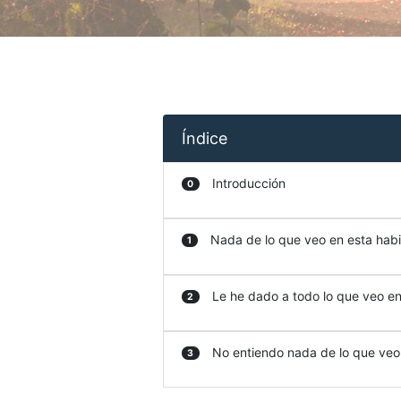
Índice
Introducción
0
Nada de lo que veo en esta habit
1
Le he dado a todo lo que veo en 
2
No entiendo nada de lo que veo e
3