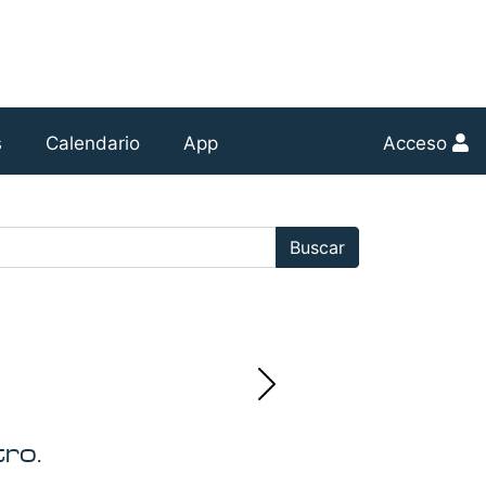
s
Calendario
App
Acceso
r:
Buscar
ro.