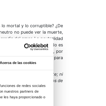
lo mortal y lo corruptible? ¿De
 neutro no puede ver la muerte,
arodia del amor. La neutralidad
ito, se dejará a un lado. No es
función, es innecesario, y, por
útil por un tiempo y apto para
Acerca de las cookies
 algo mejor.
r ni pecaminoso ni inocente; ni
 Tu plan de que despertemos de
 funciones de redes sociales
con nuestros partners de
ue les haya proporcionado o