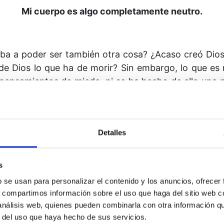
Mi cuerpo es algo completamente neutro.
iba a poder ser también otra cosa? ¿Acaso creó Dios 
 de Dios lo que ha de morir? Sin embargo, lo que es
 pensamientos de miedo, ni se ha hecho de ello una p
 siga siendo útil. Una vez que no tenga ningún propós
 o lesionado. Es que simplemente no tiene ninguna 
Haz que hoy no vea en él más que esto: algo que es 
Detalles
as pueda ser de provecho, y luego es reemplazado por
ser Tu Hijo. Y lo que no ha sido creado no puede se
s
valerme de este sueño para poder ser de ayuda en
b se usan para personalizar el contenido y los anuncios, ofrecer
s, compartimos información sobre el uso que haga del sitio web 
 análisis web, quienes pueden combinarla con otra información q
r del uso que haya hecho de sus servicios.