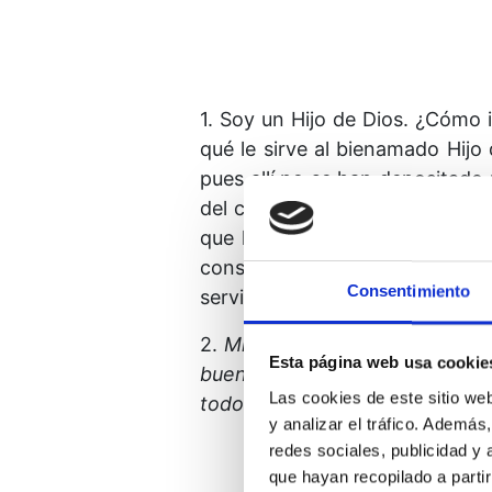
1. Soy un Hijo de Dios. ¿Cómo 
qué le sirve al bienamado Hijo
pues allí no se han depositado
del cuerpo lo protege mientras
que haya enfermado, esté viejo
consiguiente, se le desecha. 
Consentimiento
servir, que se conserva mientr
2.
Mi cuerpo, Padre, no puede 
Esta página web usa cookie
bueno ni malo. Déjame, pues, 
Las cookies de este sitio we
todos los sueños que urdimos.
y analizar el tráfico. Ademá
redes sociales, publicidad y
que hayan recopilado a parti