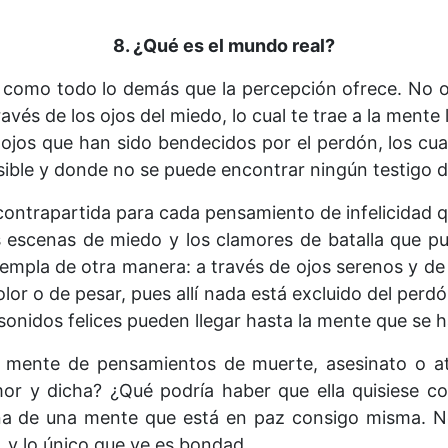
8. ¿Qué es el mundo real?
, como todo lo demás que la percepción ofrece. No o
avés de los ojos del miedo, lo cual te trae a la mente 
os ojos que han sido bendecidos por el perdón, los c
ible y donde no se puede encontrar ningún testigo d
 contrapartida para cada pensamiento de infelicidad q
s escenas de miedo y los clamores de batalla que p
pla de otra manera: a través de ojos serenos y de 
lor o de pesar, pues allí nada está excluido del perd
 sonidos felices pueden llegar hasta la mente que se 
a mente de pensamientos de muerte, asesinato o a
or y dicha? ¿Qué podría haber que ella quisiese c
a de una mente que está en paz consigo misma. No
 y lo único que ve es bondad.