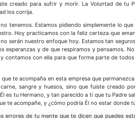
iste creado para sufrir y morir. La Voluntad de tu
d los corrija.
e no tenemos. Estamos pidiendo simplemente lo que
tro. Hoy practicamos con la feliz certeza que emana
ón no serán nuestro enfoque hoy. Estamos tan segur
os esperanzas y de que respiramos y pensamos. N
y contamos con ella para que forme parte de todos 
l que te acompaña en esta empresa que permanezca
carne, sangre y huesos, sino que fuiste creado p
. Él es tu Hermano, y tan parecido a ti que tu Padre 
 que te acompañe, y ¿cómo podría Él no estar donde t
os errores de tu mente que te dicen que puedes est
r que Su función se realice a través de ti. Compar
a cuando dices: