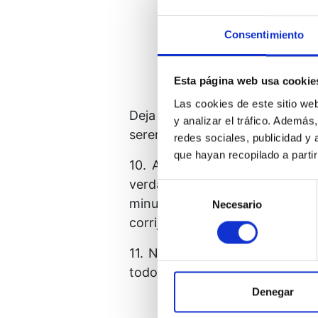
Consentimiento
La verdad corregirá todos
Esta página web usa cookie
Las cookies de este sitio we
Deja entonces que Él te guíe du
y analizar el tráfico. Ademá
serena que te será difícil regre
redes sociales, publicidad y
que hayan recopilado a parti
10. Aun así, te sentirás feliz
verdad que te acompaña habrá 
Selección
minutos que le hagas a Él, y 
Necesario
de
corrijan en tu mente.
consentimiento
11. No te olvides hoy de tu fu
todos los errores de mi mente” 
Denegar