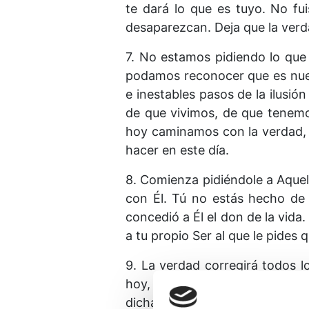
te dará lo que es tuyo. No fu
desaparezcan. Deja que la verda
7. No estamos pidiendo lo qu
podamos reconocer que es nues
e inestables pasos de la ilusi
de que vivimos, de que tenem
hoy caminamos con la verdad, 
hacer en este día.
8. Comienza pidiéndole a Aque
con Él. Tú no estás hecho de 
concedió a Él el don de la vida
a tu propio Ser al que le pides
9. La verdad corregirá todos l
hoy, y comprométete a permiti
dicha. Dispones de Su confianz