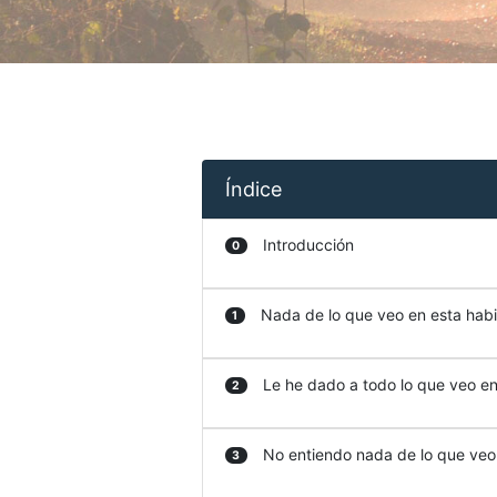
Índice
Introducción
0
Nada de lo que veo en esta habit
1
Le he dado a todo lo que veo en 
2
No entiendo nada de lo que veo e
3