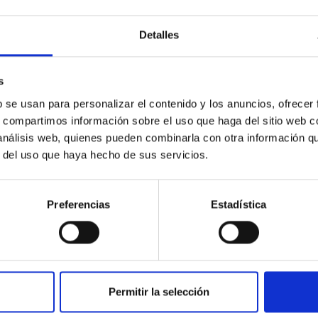
Detalles
 los errores de mi mente, y descansaré en Aquel que 
s
b se usan para personalizar el contenido y los anuncios, ofrecer
lcemente hacia la verdad, la cual te envolverá y te l
s, compartimos información sobre el uso que haga del sitio web 
sar al mundo que te es familiar.
 análisis web, quienes pueden combinarla con otra información q
r del uso que haya hecho de sus servicios.
 de volver a ver ese mundo. Pues traerás contigo l
de efectuar en él. Éstos serán cada vez mayores c
los errores que rodean al mundo quedarán corregido
Preferencias
Estadística
nción. Cada vez que te dices a ti mismo con absolut
hablas en nombre de todos y de Aquel que liberará al 
Permitir la selección