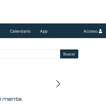
s
Calendario
App
Acceso
r:
Buscar
i mente.