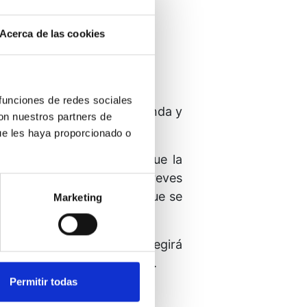
Acerca de las cookies
es mi Ser.
 funciones de redes sociales
lenará de una paz tan profunda y
con nuestros partners de
ue les haya proporcionado o
a promesa de los cambios que la
on cada regalo de cinco breves
s a medida que permitas que se
Marketing
a certeza: “La verdad corregirá
mundo según te libere a ti.
Permitir todas