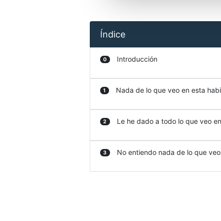
Índice
Introducción
0
Nada de lo que veo en esta habit
1
Le he dado a todo lo que veo en 
2
No entiendo nada de lo que veo e
3