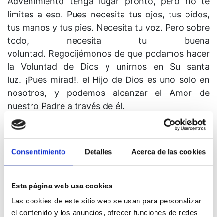
Advenimiento tenga lugar pronto, pero no te
limites a eso. Pues necesita tus ojos, tus oídos,
tus manos y tus pies. Necesita tu voz. Pero sobre
todo, necesita tu buena
voluntad. Regocijémonos de que podamos hacer
la Voluntad de Dios y unirnos en Su santa
luz. ¡Pues mirad!, el Hijo de Dios es uno solo en
nosotros, y podemos alcanzar el Amor de
nuestro Padre a través de él.
Consentimiento
Detalles
Acerca de las cookies
Lección 307
Esta página web usa cookies
Abrigar deseos conflictivos no puede ser mi
Las cookies de este sitio web se usan para personalizar
voluntad.
el contenido y los anuncios, ofrecer funciones de redes