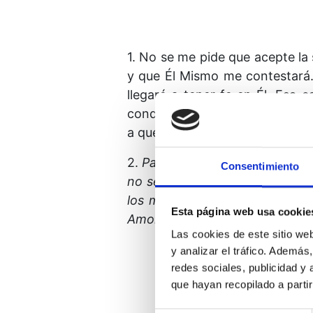
1. No se me pide que acepte la
y que Él Mismo me contestará.
llegaré a
tener fe en Él. Esa 
conduce hasta Él. Pues así es
a que yo lo llame para proporci
2.
Padre, te doy
las gracias p
Consentimiento
no se cumplen. Permíta­seme, p
los medios a través de los cu
Esta página web usa cookie
Amor.
Las cookies de este sitio we
y analizar el tráfico. Ademá
redes sociales, publicidad y
que hayan recopilado a parti