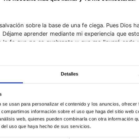
 salvación sobre la base de una fe ciega. Pues Dios h
 Déjame aprender mediante mi experien­cia que est
es la fe que no se quebranta y que me llevará cada 
taré seguro de que Él no me ha abandonado, de que a
onarme toda la ayuda que necesite para poder llegar a
orque sólo con que ponga a prueba Tus promesas jamá
Detalles
or lo tanto, ponerlas a prueba en vez de juzgarlas.
ales arriba la convic­ción, haciendo así que por fi
s
b se usan para personalizar el contenido y los anuncios, ofrecer
s, compartimos información sobre el uso que haga del sitio web 
 análisis web, quienes pueden combinarla con otra información q
r del uso que haya hecho de sus servicios.