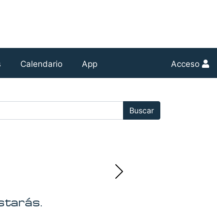
s
Calendario
App
Acceso
r:
Buscar
starás.