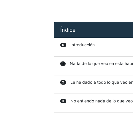
Índice
Introducción
0
Nada de lo que veo en esta habit
1
Le he dado a todo lo que veo en 
2
No entiendo nada de lo que veo e
3