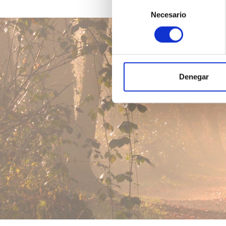
Selección
Necesario
de
consentimiento
Denegar