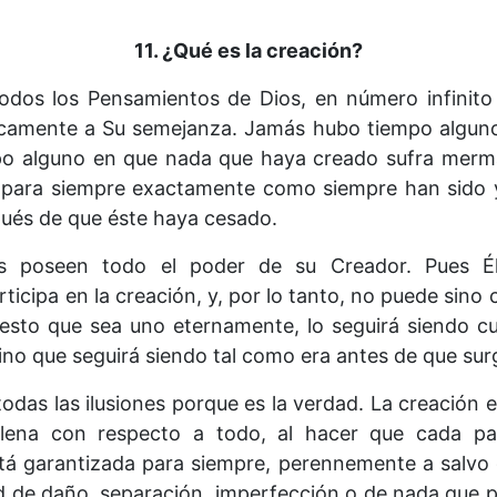
11. ¿Qué es la creación?
todos los Pensamientos de Dios, en número infinito 
nicamente a Su semejanza. Jamás hubo tiempo alguno
mpo alguno en que nada que haya creado sufra mer
 para siempre exactamente como siempre han sido y
pués de que éste haya cesado.
s poseen todo el poder de su Creador. Pues Él
rticipa en la creación, y, por lo tanto, no puede sin
uesto que sea uno eternamente, lo seguirá siendo c
ino que seguirá siendo tal como era antes de que surg
todas las ilusiones porque es la verdad. La creación e
plena con respecto a todo, al hacer que cada par
está garantizada para siempre, perennemente a salvo
dad de daño, separación, imperfección o de nada que