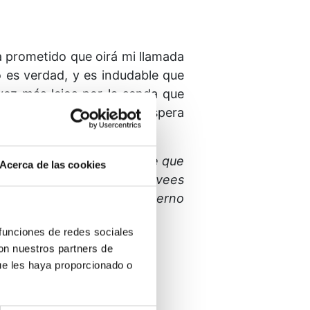
a prometido que oirá mi llamada
o es
verdad, y es indudable que
vez más lejos por la senda que
ún me ama y de que sólo espera
 Él.
s tendré la
experiencia de que
Acerca de las cookies
Tú eres Tu Palabra.
Tú provees
n estemos seguros de Tu eterno
 funciones de redes sociales
con nuestros partners de
ue les haya proporcionado o