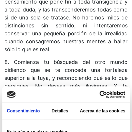
pensamiento que pone fin a toda transigencia y
a toda duda, y las transcenderemos todas como
si de una sola se tratase. No haremos miles de
distinciones sin sentido, ni intentaremos
conservar una pequeña porción de la irrealidad
cuando consagremos nuestras mentes a hallar
sólo lo que es real.
8. Comienza tu búsqueda del otro mundo
pidiendo que se te con­ceda una fortaleza
superior a la tuya, y reconociendo qué es lo que
persigues. No deseas más ilusiones. Y te
preparas para esos cinco minutos vaciando tus
manos de todos los vanos tesoros de este
mundo. Esperas la ayuda de Dios, según dices:
Consentimiento
Detalles
Acerca de las cookies
Esta página web usa cookies