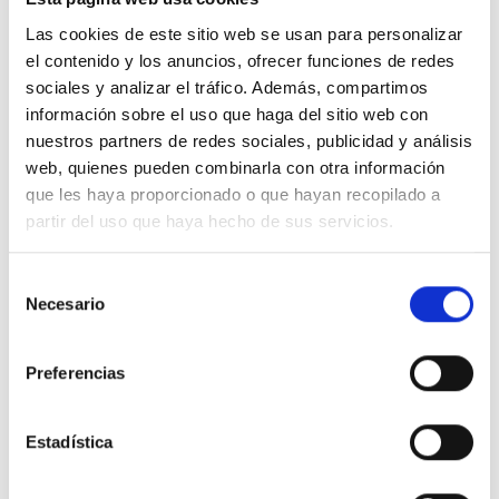
Es imposible ver dos mundos. Permítaseme
Las cookies de este sitio web se usan para personalizar
aceptar la fortaleza que Dios me ofrece y
el contenido y los anuncios, ofrecer funciones de redes
no ver valor alguno en este mundo, para así
sociales y analizar el tráfico. Además, compartimos
poder hallar mi libertad y mi salvación.
información sobre el uso que haga del sitio web con
nuestros partners de redes sociales, publicidad y análisis
web, quienes pueden combinarla con otra información
que les haya proporcionado o que hayan recopilado a
9. Dios estará allí, pues habrás invocado el
partir del uso que haya hecho de sus servicios.
formidable e infalible Poder que, lleno de
gratitud, dará este gigantesco paso contigo. No
Selección
dejarás de advertir Su agradecimiento expresado
Necesario
de
en una percepción tangible y verdadera. No
consentimiento
dudarás de lo que contemples, pues aunque se
Preferencias
trate de una percepción, no se trata de una de la
que tus ojos por sí solos hayan visto jamás. Y
sabrás que la fortaleza de Dios te respaldó
Estadística
cuando tomaste esta decisión.