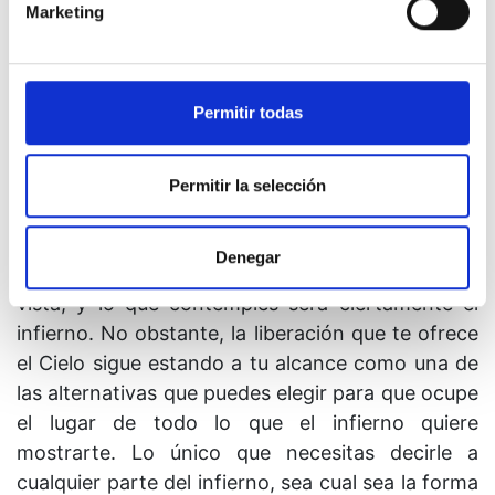
Marketing
10. Rechaza hoy de inmediato cualquier
tentación que se presente, recordando
simplemente la gama de tus alternativas. Pues lo
que ves, y lo único que ves, es lo irreal o lo real,
Permitir todas
lo falso o lo verdadero. La percepción es
congruente con tu elección, y según elijas,
Permitir la selección
experimentarás el Cielo o el infierno.
11. Acepta una pequeña parte del infierno como
Denegar
real, y habrás condenado tus ojos y maldecido tu
vista, y lo que contemples será ciertamente el
infierno. No obstante, la liberación que te ofrece
el Cielo sigue estando a tu alcance como una de
las alternativas que puedes elegir para que ocupe
el lugar de todo lo que el infierno quiere
mostrarte. Lo único que necesitas decirle a
cualquier parte del infierno, sea cual sea la forma