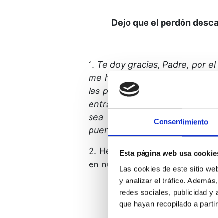
Dejo que el perdón desc
1.
Te doy gracias, Padre, por e
me has proporcionado los med
las puertas tras las cuales se 
entrar y estar en casa.
No dej
sea tal como Tú quieres que 
Consentimiento
puertas, me olvide de las ilusi
2. Hermano, perdóname ahora. 
Esta página web usa cookie
en nuestro camino a Dios.
Las cookies de este sitio we
y analizar el tráfico. Ademá
redes sociales, publicidad y
que hayan recopilado a parti