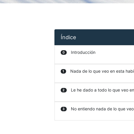
Índice
Introducción
0
Nada de lo que veo en esta habit
1
Le he dado a todo lo que veo en 
2
No entiendo nada de lo que veo e
3