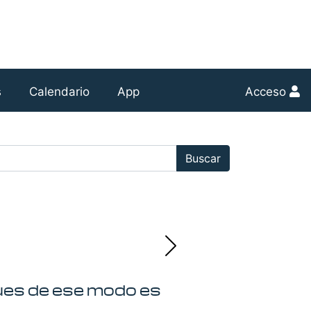
s
Calendario
App
Acceso
r:
Buscar
ues de ese modo es