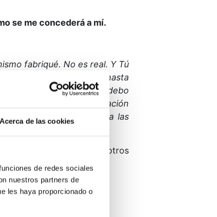
mo se me concederá a mí.
 mismo fabriqué.
No es real.
Y Tú
 mis manos, y he llegado hasta
tas del Cielo, sin saber si debo
 cosas y dejar que la creación
y que cuando por fin abra las
Acerca de las cookies
 Tu recuerdo retorna a mí.
os, el mundo se une a nosotros
 funciones de redes sociales
con nuestros partners de
ue les haya proporcionado o