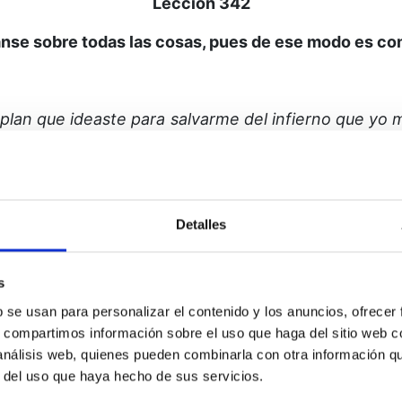
Lección 342
anse sobre todas las cosas, pues de ese modo es co
l plan que ideaste para salvarme del infierno que yo
ios para comprobar su irrealidad.
Tengo la llave en
halla el fin de los sueños. Me encuentro ante las puer
es que hoy siga indeciso.
Quiero perdonar todas las
sea y como es. Quiero recordar que soy Tu Hijo, 
Detalles
ones ante la deslumbrante luz de la verdad, conforme
Vengo a llevarte a casa conmigo. Y según avanzam
s
b se usan para personalizar el contenido y los anuncios, ofrecer
s, compartimos información sobre el uso que haga del sitio web 
 análisis web, quienes pueden combinarla con otra información q
r del uso que haya hecho de sus servicios.