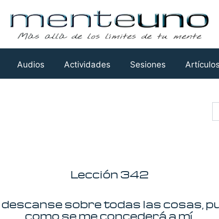
Audios
Actividades
Sesiones
Artículo
Busca
Lección 342
n descanse sobre todas las cosas, p
como se me concederá a mí.