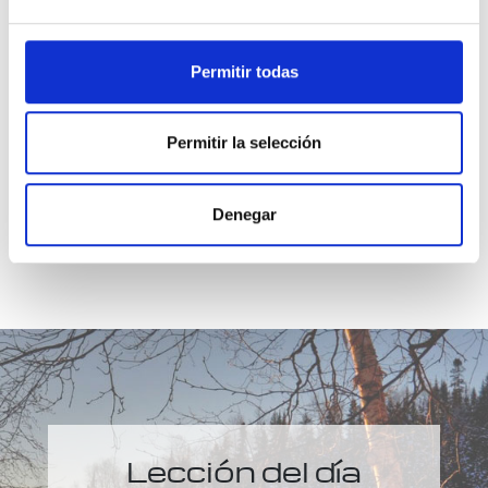
2.
En la quietud quiero contemplar el mundo, el
cual refleja únicamente Tus Pensamientos, así
como los míos.
Concédaseme recordar que son
Permitir todas
lo mismo, y veré la mansedumbre de la creación.
Permitir la selección
Denegar
Lección del día