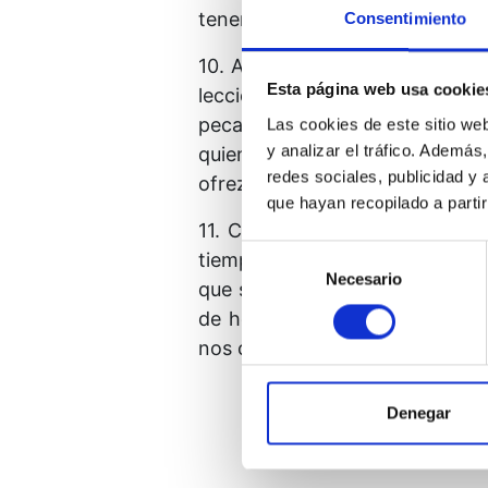
tener desaparecieron junto con 
Consentimiento
10. Así es como aprendes a dar
Esta página web usa cookie
lección no es difícil de aprend
pecado, tú también lo estás; s
Las cookies de este sitio we
y analizar el tráfico. Ademá
quien hoy te encuentres te bri
redes sociales, publicidad y
ofrezca la paz de Dios.
que hayan recopilado a parti
11. Cuándo ha de llegar esta r
Selección
tiempo aún nos tiene reservad
Necesario
de
que su imagen comparte su inv
consentimiento
de hoy consiste en ver todo co
nos contempla a nosotros tamb
Denegar