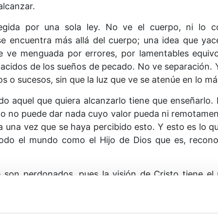
alcanzar.
regida por una sola ley. No ve el cuerpo, ni lo 
e encuentra más allá del cuerpo; una idea que yac
 ve menguada por errores, por lamentables equivo
nacidos de los sueños de pecado. No ve separación. 
os o sucesos, sin que la luz que ve se atenúe en lo m
do aquel que quiera alcanzarlo tiene que enseñarlo. 
o no puede dar nada cuyo valor pueda ni remotamente
 una vez que se haya percibido esto. Y esto es lo qu
odo el mundo como el Hijo de Dios que es, recon
 son perdonados, pues la visión de Cristo tiene el
en. Al ser imperceptibles para el Uno, simplemente de
á de ellos viene a ocupar su lugar. No importa en q
pareció sufrir sus consecuencias. Ya no están ahí. Y