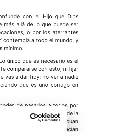
confunde con el Hijo que Dios
e más allá de lo que puede ser
caciones, o por los aterrantes
Y contempla a todo el mundo, y
ás mínimo.
Lo único que es necesario es el
 compararse con esto; ni fijar
e vas a dar hoy: no ver a nadie
ociendo que es uno contigo en
 poder de pasarlos a todos por
saparecen, pues la visión de la
ué forma se manifestaban, cuán
 todos los efectos que parecían