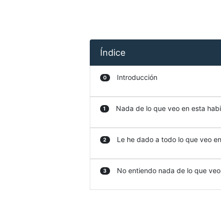
Índice
Introducción
0
Nada de lo que veo en esta habit
1
Le he dado a todo lo que veo en 
2
No entiendo nada de lo que veo e
3