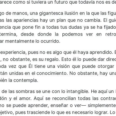
arece como si tuviera un futuro que todavía nos es 
ego de manos, una gigantesca ilusión en la que las fig
as las apariencias hay un plan que no cambia. El gu
iencia que pone fin a todas tus dudas ya se ha fijad
ermina, desde donde la podemos ver en retros
r mentalmente lo ocurrido.
xperiencia, pues no es algo que él haya aprendido. É
, no obstante, es su regalo. Esto él lo puede dar dir
da vez que Él tiene una visión que puede otorgar a
stán unidas en el conocimiento. No obstante, hay una 
ién la contempla.
 de las sombras se une con lo intangible. He aquí un
dón y el amor. Aquí se reconcilian todas las contra
no se puede aprender, enseñar o ver— simplemente 
etivo, pues trasciende lo que es necesario lograr. Lo