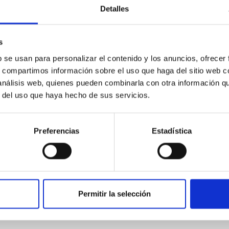
ellos, al haber sido erradicados para ya nunca más v
Detalles
 tal como recibes. Y así es como la visión de Cristo 
s
er si recuerdas que en tu hermano te ves a ti mismo. 
i ves luz en él, es que te has perdonado a ti mism
b se usan para personalizar el contenido y los anuncios, ofrecer
s, compartimos información sobre el uso que haga del sitio web 
nda una nueva oportunidad para dejar que la visión
 análisis web, quienes pueden combinarla con otra información q
r del uso que haya hecho de sus servicios.
evelación es irrelevante, pues no tiene nada que ver
o un regalo, en el que el verdadero conocimiento se
Preferencias
Estadística
isible santidad y su semejanza resplandece con su a
n los ojos de Cristo. Y mediante los santos regalos
ién.
Permitir la selección