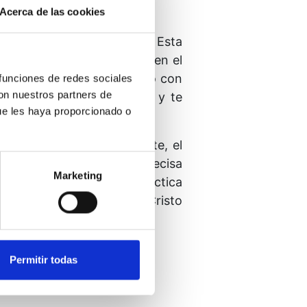
olver.
Acerca de las cookies
te contempla a ti también. Esta
Si él se encuentra inmerso en el
o tus pecados. Cada hermano con
 funciones de redes sociales
con nuestros partners de
 de Cristo brille sobre ti y te
ue les haya proporcionado o
 con el tiempo. No obstante, el
 refleja de manera tan precisa
Marketing
mor inmortal. Nuestra práctica
 que damos, la visión de Cristo
Permitir todas