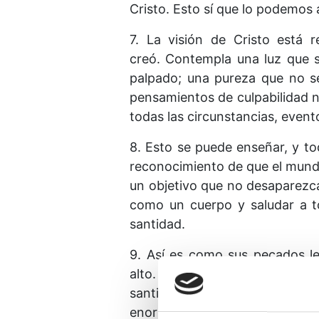
Cristo. Esto sí que lo podemos 
7. La visión de Cristo está 
creó. Contempla una luz que s
palpado; una pureza que no se
pensamientos de culpabilidad 
todas las circunstancias, event
8. Esto se puede enseñar, y to
reconocimiento de que el mund
un objetivo que no desaparezca
como un cuerpo y saludar a t
santidad.
9. Así es como sus pecados le
alto. En Su perdón se desvanec
santidad que se halla más all
enormes parecían ser ni quién 