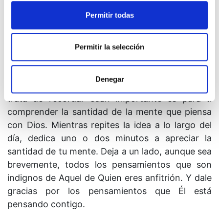
poco entendimiento que has adquirido hasta la
Permitir todas
fecha, deberías ser capaz de recordarte a ti
mismo que esto no es un juego fútil, sino un
Permitir la selección
ejercicio de santidad y un intento de alcanzar el
Reino de los Cielos.
Denegar
9. En las sesiones de práctica cortas de hoy,
trata de recordar cuán importante es para ti
comprender la santidad de la mente que piensa
con Dios. Mientras repites la idea a lo largo del
día, dedica uno o dos minutos a apreciar la
santidad de tu mente. Deja a un lado, aunque sea
brevemente, todos los pensamientos que son
indignos de Aquel de Quien eres anfitrión. Y dale
gracias por los pensamientos que Él está
pensando contigo.