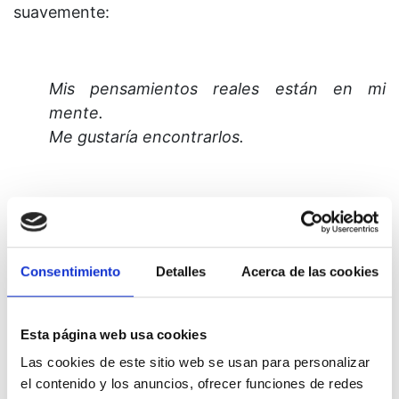
suavemente:
Mis pensamientos reales están en mi
mente.
Me gustaría encontrarlos.
Trata luego de ir más allá de todos los
pensamientos irreales que cubren la verdad en tu
mente y de llegar a lo eterno.
Consentimiento
Detalles
Acerca de las cookies
7. Debajo de todos los pensamientos insensatos
e ideas descabelladas con las que has
Esta página web usa cookies
abarrotado tu mente, se encuentran los
Las cookies de este sitio web se usan para personalizar
pensamientos que pensaste con Dios en el
el contenido y los anuncios, ofrecer funciones de redes
principio. Están ahí en tu mente, ahora mismo,