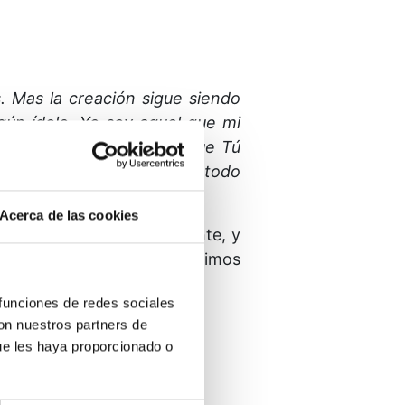
s.
Mas la creación sigue siendo
ngún ídolo.
Yo soy aquel que mi
 va a estar a salvo lo que Tú
, toda vez que Tú creaste todo
Acerca de las cookies
dre es nuestra única Fuente, y
a todas las cosas y nos unimos
s.
 funciones de redes sociales
con nuestros partners de
ue les haya proporcionado o