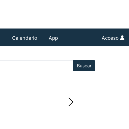
s
Calendario
App
Acceso
r:
Buscar
.