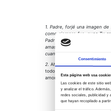
1.
Padre, forjé una imagen de 
como siempre fue, pues Tu cr
Padre ama. Mi santidad sigue 
amas?
¿No es acaso infinita la
cuanto existe?
Consentimiento
2.
Ahora todos somos uno en la
todo lo creado forma parte d
Esta página web usa cookie
amorosamente al mundo, el cua
Las cookies de este sitio we
y analizar el tráfico. Ademá
redes sociales, publicidad y
que hayan recopilado a parti