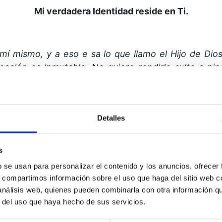
Mi verdadera Identidad reside en Ti.
mí mismo, y a eso e sa lo que llamo el Hijo de Dio
ea­ción es inmutable.
No quiero rendirle culto a ni
siendo la luz del Cielo y el Amor de Dios.
¿Cómo no
 luz del Cielo?
¿No es Tu Hijo mi verdadera Identidad
Detalles
 Identidad que compartimos, ya que Dios nuestro Pa
e nosotros. Y
así, le ofrecemos nuestra bendición 
s
l nuestro perdón ha hecho que sea uno con nosotro
b se usan para personalizar el contenido y los anuncios, ofrecer
s, compartimos información sobre el uso que haga del sitio web 
 análisis web, quienes pueden combinarla con otra información q
r del uso que haya hecho de sus servicios.