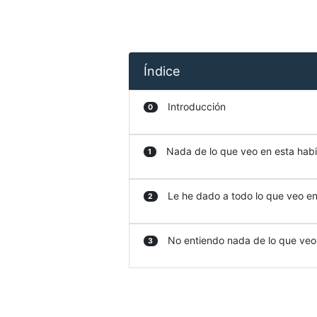
Índice
Introducción
0
Nada de lo que veo en esta habit
1
Le he dado a todo lo que veo en 
2
No entiendo nada de lo que veo e
3