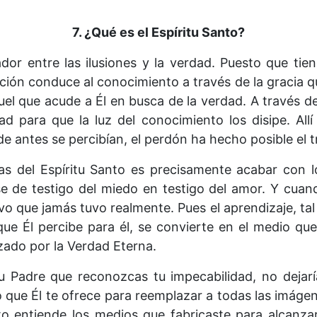
7. ¿Qué es el Espíritu Santo?
ador entre las ilusiones y la verdad. Puesto que tie
pción conduce al conocimiento a través de la gracia 
uel que acude a Él en busca de la verdad. A través de
d para que la luz del conocimiento los disipe. Allí
 antes se percibían, el perdón ha hecho posible el tr
zas del Espíritu Santo es precisamente acabar con 
 de testigo del miedo en testigo del amor. Y cuand
o que jamás tuvo realmente. Pues el aprendizaje, tal 
 que Él percibe para él, se convierte en el medio qu
ado por la Verdad Eterna.
tu Padre que reconozcas tu impecabilidad, no dejarí
 lo que Él te ofrece para reemplazar a todas las imá
nto entiende los medios que fabricaste para alcanz