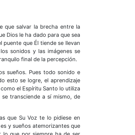
ne que salvar la brecha entre la
que Dios le ha dado para que sea
l puente que Él tiende se llevan
 los sonidos y las imáge­nes se
anquilo final de la percepción.
los sueños. Pues todo sonido e
o esto se logre, el aprendizaje
como el Espíritu Santo lo utiliza
e se transciende a sí mismo, de
as que Su Voz te lo pidiese en
genes y sueños atemorizantes que
ar lo que por siempre ha de ser