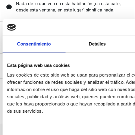
Nada de lo que veo en esta habitación [en esta calle,
1
desde esta ventana, en este lugar] significa nada.
Le he dado a todo lo que veo en esta habitación [en
esta calle, desde esta ventana, en este lugar] todo el
2
significado que tiene para mí.
Consentimiento
Detalles
No entiendo nada de lo que veo en esta habitación [en
3
Esta página web usa cookies
esta calle, desde esta ventana, en este lugar].
Las cookies de este sitio web se usan para personalizar el c
ofrecer funciones de redes sociales y analizar el tráfico. 
información sobre el uso que haga del sitio web con nuestro
Leer más / Ocultar
sociales, publicidad y análisis web, quienes pueden combina
que les haya proporcionado o que hayan recopilado a partir
de sus servicios.
Volver
Selección