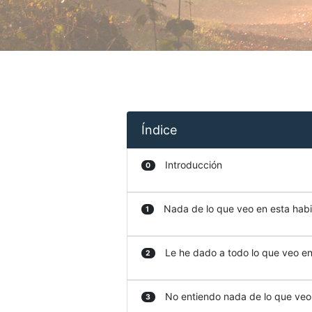
Índice
Introducción
0
Nada de lo que veo en esta habit
1
Le he dado a todo lo que veo en 
2
No entiendo nada de lo que veo e
3