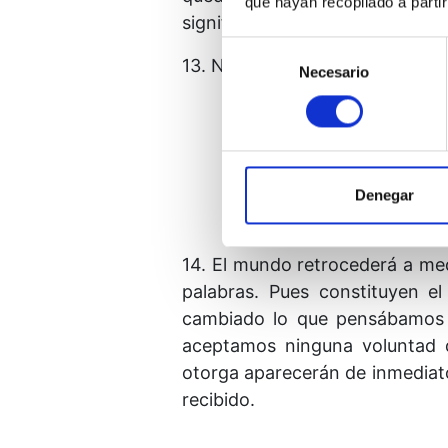
que hayan recopilado a parti
significado puede tener esto par
Selección
13. Nuestra lección de hoy reza 
Necesario
de
consentimiento
Me cuento entre los mini
cuales puedo llegar a reco
Denegar
14. El mundo retrocederá a me
palabras. Pues constituyen 
cambiado lo que pensábamos 
aceptamos ninguna voluntad 
otorga aparecerán de inmediato
recibido.