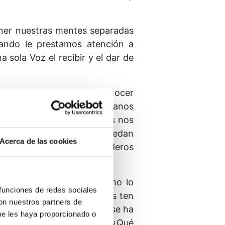
ner nuestras mentes separadas
ando le prestamos atención a
sola Voz el recibir y el dar de
de manera que podamos reconocer
sotros. Necesita nuestras manos
uestros pies para que éstos nos
ue esperan acongojados puedan
Acerca de las cookies
ue podamos ser los verdaderos
emos recibido hasta que no lo
 funciones de redes sociales
o, todavía no lo crees. Mas ten
con nuestros partners de
o sabrás que Dios Mismo no se ha
ue les haya proporcionado o
a más mínima bendición. ¿Qué