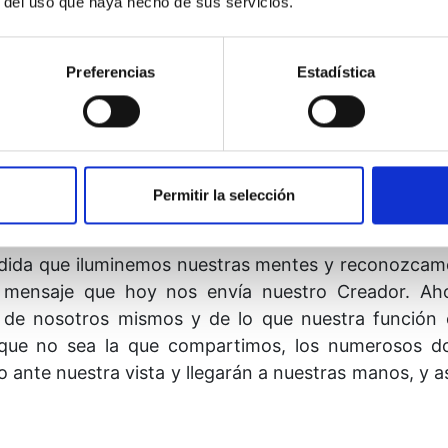
r del uso que haya hecho de sus servicios.
a ti a no ser que te hayas identificado con el Hijo y 
así:
Preferencias
Estadística
stros de Dios, y me siento agradecido de disponer
nocer que soy libre.
Permitir la selección
dida que iluminemos nuestras mentes y reconozcamo
el mensaje que hoy nos envía nuestro Creador. 
de nosotros mismos y de lo que nuestra función e
que no sea la que compartimos, los numerosos d
 ante nuestra vista y llegarán a nuestras manos, y