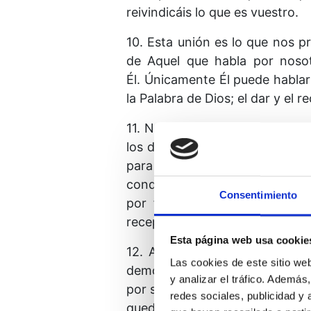
reivindicáis lo que es vuestro.
10. Esta unión es lo que nos
de Aquel que habla por noso
Él. Únicamente Él puede hablar
la Palabra de Dios; el dar y el r
11. Nuestra práctica de hoy co
los dones que nos hace. Él nec
para que acepten Sus mensajes 
conduzcan allí donde Su Volu
Consentimiento
por fin liberarse. Y necesit
receptores de los dones que Él
Esta página web usa cookie
12. Aprendamos sólo esta lec
Las cookies de este sitio we
demos. Has oído esto cientos d
y analizar el tráfico. Ademá
por seguro esto: hasta que no l
redes sociales, publicidad y
quedado con ningún regalo q