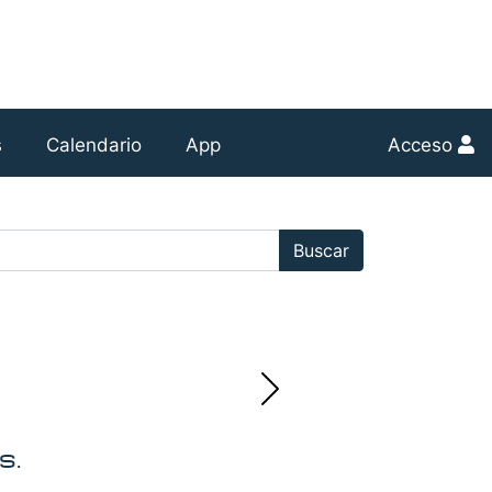
s
Calendario
App
Acceso
r:
Buscar
s.