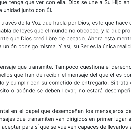
que tenga que ver con ella. Dios se une a Su Hijo en 
 unidad junto con Él.
a través de la Voz que habla por Dios, es lo que hace 
habla de leyes que el mundo no obedece, y la que p
 mente que Dios creó libre de pecado. Ahora esta ment
 unión consigo misma. Y así, su Ser es la única reali
mensaje que transmite. Tampoco cuestiona el derecho 
llos que han de recibir el mensaje del que él es por
ado y cumplir con su cometido de entregarlo. Si trata
ósito o adónde se deben llevar, no estará desemp
ntal en el papel que desempeñan los mensajeros del 
ajes que transmiten van dirigidos en primer lugar 
aceptar para sí que se vuelven capaces de llevarlos a