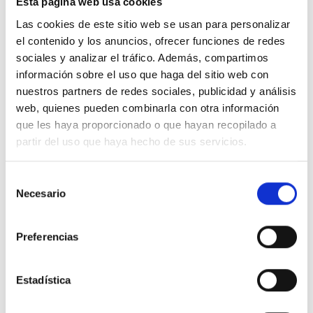
Esta página web usa cookies
amor.
Las cookies de este sitio web se usan para personalizar
el contenido y los anuncios, ofrecer funciones de redes
sociales y analizar el tráfico. Además, compartimos
información sobre el uso que haga del sitio web con
1. El miedo ya se acabó porque su fuente ha
nuestros partners de redes sociales, publicidad y análisis
desaparecido, y con ella, todos sus
web, quienes pueden combinarla con otra información
pensamientos desaparecieron también. El amor
que les haya proporcionado o que hayan recopilado a
sigue siendo el único estado presente, cuya
partir del uso que haya hecho de sus servicios.
Fuente está aquí para siempre. ¿Cómo iba a
parecerme el mundo claro y diáfano, seguro y
Selección
acogedor, cuando todos mis errores pasados lo
Necesario
de
oprimen y me muestran manifestaciones
consentimiento
distorsionadas de miedo? Mas en el presente el
Preferencias
amor es obvio y sus efectos evidentes. El mundo
entero resplandece en el reflejo de su santa luz, y
Estadística
por fin percibo un mundo perdonado.