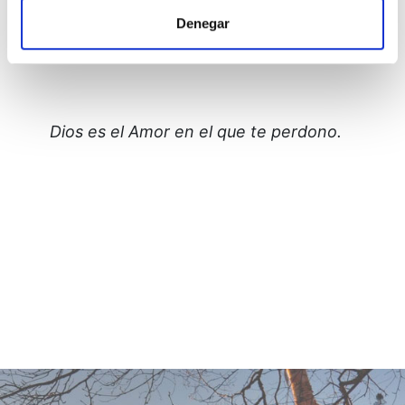
cualquier reacción negativa hacia alguien, tanto
Denegar
si esa persona está presente como si no. En tal
caso, dile silenciosamente:
Dios es el Amor en el que te perdono.