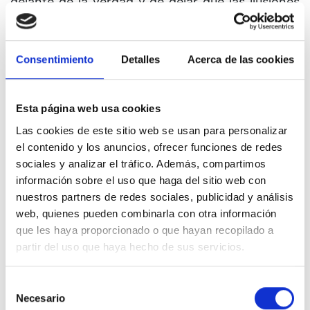
delante de la verdad y de dejar que las ilusiones
sean tu guía. Se te dieron tus santos hermanos
para que siguiesen tus pasos conforme tú
caminas seguro de tu propósito hacia la
Consentimiento
Detalles
Acerca de las cookies
verdad. Ésta va delante de ti ahora, para que
ellos puedan ver algo con lo que poder
Esta página web usa cookies
identificarse, algo que entiendan que les señale el
Las cookies de este sitio web se usan para personalizar
camino.
el contenido y los anuncios, ofrecer funciones de redes
10. Al final de la jornada, no obstante, no habrá
sociales y analizar el tráfico. Además, compartimos
brecha ni distancia alguna entre la verdad y tú. Y
información sobre el uso que haga del sitio web con
nuestros partners de redes sociales, publicidad y análisis
todas las ilusiones que marchaban por el mismo
web, quienes pueden combinarla con otra información
camino que tú recorres se alejarán de ti, y no
que les haya proporcionado o que hayan recopilado a
quedará nada que mantenga a la verdad
partir del uso que haya hecho de sus servicios.
separada de la compleción de Dios, la cual es tan
santa como Él Mismo. Hazte a un lado con fe y
Selección
deja que la verdad te muestre el camino. No
Necesario
de