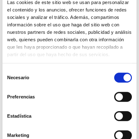
Lección 248
Las cookies de este sitio web se usan para personalizar
el contenido y los anuncios, ofrecer funciones de redes
Lo que sufre no forma parte de mí.
sociales y analizar el tráfico. Además, compartimos
información sobre el uso que haga del sitio web con
nuestros partners de redes sociales, publicidad y análisis
web, quienes pueden combinarla con otra información
1.
He abjurado de la verdad. Permítaseme ahora
que les haya proporcionado o que hayan recopilado a
ser igualmente firme y abjurar de la falsedad. Lo
partir del uso que haya hecho de sus servicios.
que sufre no forma parte de mí. Yo no soy
aquello que siente pesar. Lo que experimenta
Selección
dolor no es sino una ilusión de mi mente. Lo que
Necesario
de
muere, en realidad nunca vivió, y sólo se burlaba
consentimiento
de la verdad con respecto a mí mismo. Ahora
Preferencias
abjuro de todos los conceptos de mí mismo, y de
los engaños y mentiras acerca del santo Hijo de
Estadística
Dios. Ahora estoy listo para aceptarlo
nuevamente como Dios lo creó, y como aún es.
Marketing