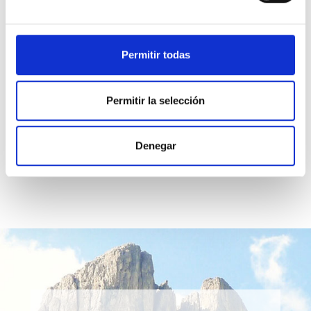
2.
Padre, mi viejo amor por Ti retorna,
y
me
permite también amar nue­vamente a Tu Hijo.
Padre, soy tal como Tú me creaste.
Ahora
Permitir todas
recuerdo Tu Amor, así como el mío propio.
Ahora
comprendo que son uno.
Permitir la selección
Denegar