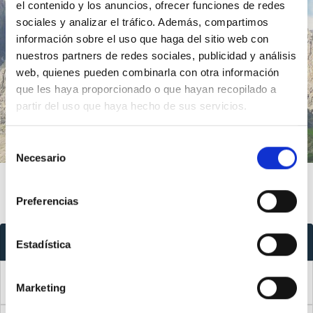
el contenido y los anuncios, ofrecer funciones de redes
sociales y analizar el tráfico. Además, compartimos
Ir
información sobre el uso que haga del sitio web con
nuestros partners de redes sociales, publicidad y análisis
web, quienes pueden combinarla con otra información
Introducción
Índice
que les haya proporcionado o que hayan recopilado a
partir del uso que haya hecho de sus servicios.
Selección
Necesario
de
consentimiento
Preferencias
Índice
Estadística
Introducción
0
Marketing