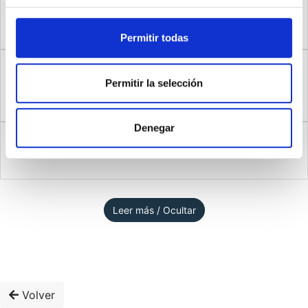
Nada de lo que veo en esta habitación [en esta calle,
1
desde esta ventana, en este lugar] significa nada.
Permitir todas
Le he dado a todo lo que veo en esta habitación [en
esta calle, desde esta ventana, en este lugar] todo el
2
Permitir la selección
significado que tiene para mí.
Denegar
No entiendo nada de lo que veo en esta habitación [en
3
esta calle, desde esta ventana, en este lugar].
Leer más / Ocultar
Volver