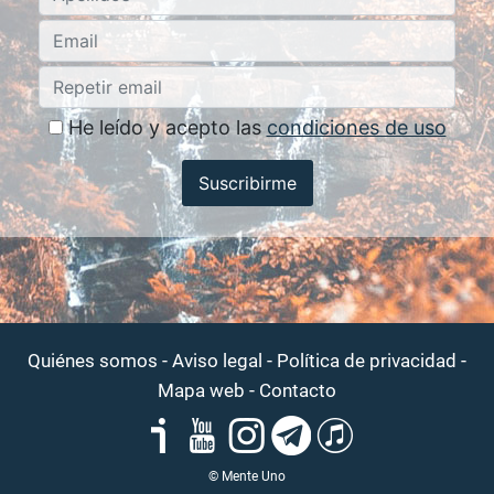
He leído y acepto las
condiciones de uso
Suscribirme
-
-
-
Quiénes somos
Aviso legal
Política de privacidad
-
Mapa web
Contacto
© Mente Uno