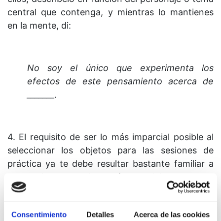
central que contenga, y mientras lo mantienes
en la mente, di:
No soy el único que experimenta los
efectos de este pensamiento acerca de
_______.
4. El requisito de ser lo más imparcial posible al
seleccionar los objetos para las sesiones de
práctica ya te debe resultar bastante familiar a
estas alturas, y de aquí en adelante no se
repetirá diariamente, aunque se incluirá de vez
en cuando a modo de recordatorio. No olvides,
Consentimiento
Detalles
Acerca de las cookies
sin embargo, que seleccionar los objetos al azar