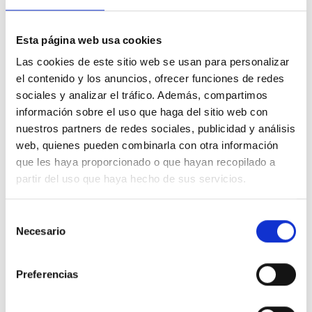
en todas las sesiones de práctica seguirá siendo
esencial hasta el final. Esta falta de orden en el
Esta página web usa cookies
proceso de selección es lo que hará que
Las cookies de este sitio web se usan para personalizar
finalmente tenga sentido para ti el hecho de que
el contenido y los anuncios, ofrecer funciones de redes
no hay grados de dificultad en los milagros.
sociales y analizar el tráfico. Además, compartimos
información sobre el uso que haga del sitio web con
5. Además de las aplicaciones de la idea de hoy
nuestros partners de redes sociales, publicidad y análisis
“según lo dicte la necesidad”, se requieren por lo
web, quienes pueden combinarla con otra información
menos tres sesiones de práctica, aunque el
que les haya proporcionado o que hayan recopilado a
tiempo requerido para las mismas podría
partir del uso que haya hecho de sus servicios.
acortarse si ello fuese necesario. No intentes
hacer más de cuatro.
Selección
Necesario
de
consentimiento
Preferencias