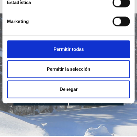
Estadística
Marketing
Permitir todas
Lección del día
Permitir la selección
Ir
Denegar
Introducción
Índice