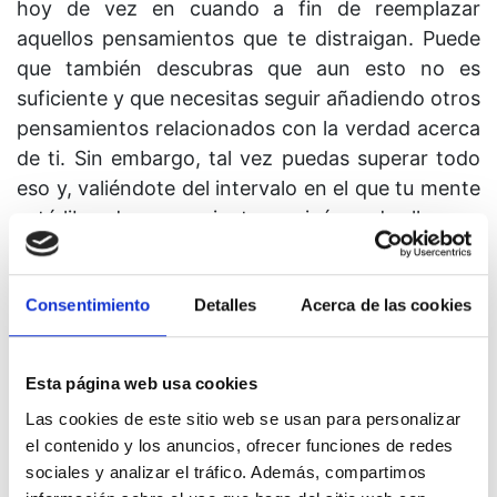
hoy de vez en cuando a fin de reemplazar
aquellos pensamientos que te distraigan. Puede
que también descubras que aun esto no es
suficiente y que necesitas seguir añadiendo otros
pensamientos relacionados con la verdad acerca
de ti. Sin embargo, tal vez puedas superar todo
eso y, valiéndote del intervalo en el que tu mente
está libre de pensamientos, quizá puedas llegar a
la conciencia de una luz resplandeciente en la
cual te reconoces a ti mismo tal como el Amor te
Consentimiento
Detalles
Acerca de las cookies
creó. Confía en que hoy harás mucho por
acercarte a esa conciencia, tanto si sientes que
has tenido éxito como si no.
Esta página web usa cookies
5. Hoy te resultará especialmente beneficioso
Las cookies de este sitio web se usan para personalizar
practicar la idea del día tan a menudo como
el contenido y los anuncios, ofrecer funciones de redes
sociales y analizar el tráfico. Además, compartimos
puedas. Necesitas oír la verdad acerca de ti tan a