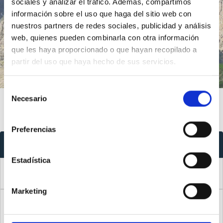
sociales y analizar el tráfico. Además, compartimos
información sobre el uso que haga del sitio web con
nuestros partners de redes sociales, publicidad y análisis
Introducción
Índice
web, quienes pueden combinarla con otra información
que les haya proporcionado o que hayan recopilado a
partir del uso que haya hecho de sus servicios.
Selección
Necesario
de
consentimiento
Preferencias
Índice
Estadística
Introducción
0
Marketing
Nada de lo que veo en esta habitación [en esta calle,
1
desde esta ventana, en este lugar] significa nada.