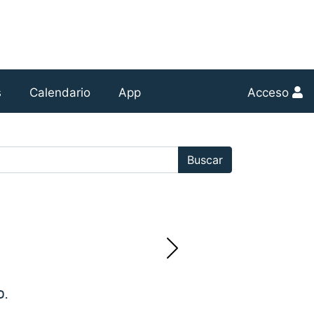
s
Calendario
App
Acceso
r:
Buscar
.