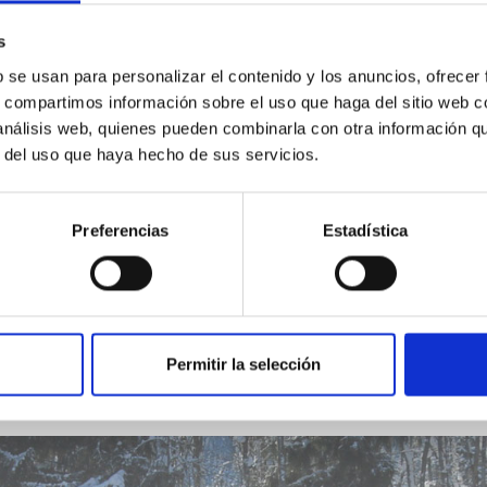
a más cortas, que deben hacerse por lo menos una 
:
s
b se usan para personalizar el contenido y los anuncios, ofrecer
s, compartimos información sobre el uso que haga del sitio web 
 Dios me dio. No quiero ninguna otra ni tengo ningun
 análisis web, quienes pueden combinarla con otra información q
r del uso que haya hecho de sus servicios.
casiones al practicar esto, y en otras, mantenlos
Preferencias
Estadística
á totalmente diferente cuando aceptes la idea de hoy
Permitir la selección