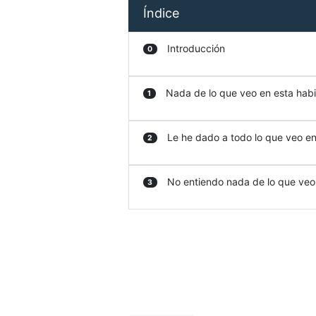
Índice
Introducción
0
Nada de lo que veo en esta habit
1
Le he dado a todo lo que veo en 
2
No entiendo nada de lo que veo e
3