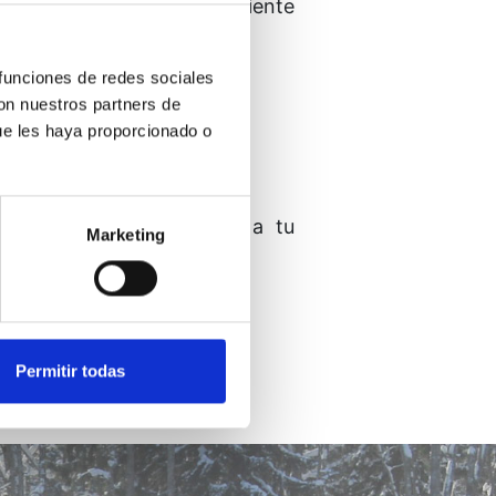
vez por hora, usa el siguiente
 funciones de redes sociales
con nuestros partners de
a otra.
ue les haya proporcionado o
 abiertos mientras miras a tu
Marketing
 sin reservas.
Permitir todas