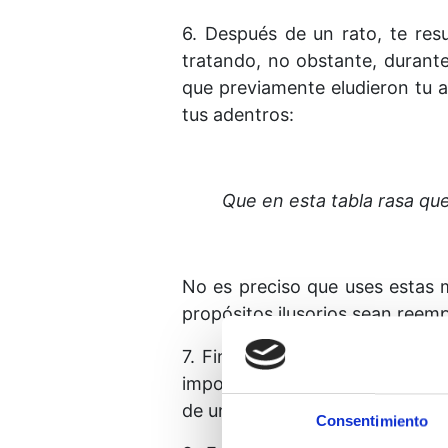
6. Después de un rato, te resu
tratando, no obstante, durant
que previamente eludieron tu a
tus adentros:
Que en esta tabla rasa qu
No es preciso que uses estas m
propósitos ilusorios sean reem
7. Finalmente, repite la idea 
importancia que dicha idea tiene
de una vez por todas, y lo much
Consentimiento