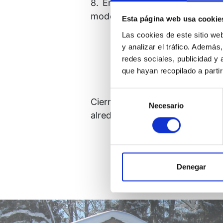
8. En las sesiones de práctic
modelo al aplicar la idea de hoy
Esta página web usa cookie
Las cookies de este sitio we
y analizar el tráfico. Ademá
Mi única función es la que
redes sociales, publicidad y
que hayan recopilado a parti
Selección
Cierra los ojos en algunas o
Necesario
de
alrededor. Lo que ahora ves ser
consentimiento
Denegar