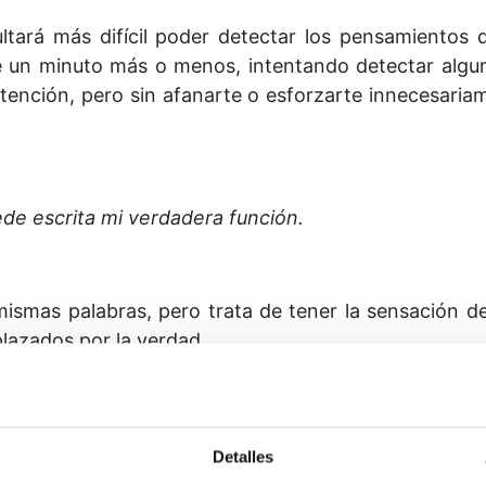
ltará más difícil poder detectar los pensamientos 
e un minuto más o menos, intentando detectar alg
tención, pero sin afanarte o esforzarte innecesariam
ede escrita mi verdadera función.
ismas palabras, pero trata de tener la sensación d
plazados por la verdad.
de hoy una vez más y dedica el resto de la sesión de 
 para ti, el alivio que su aceptación te ha de brindar
o que realmente deseas la salvación, a pesar de tus a
Detalles