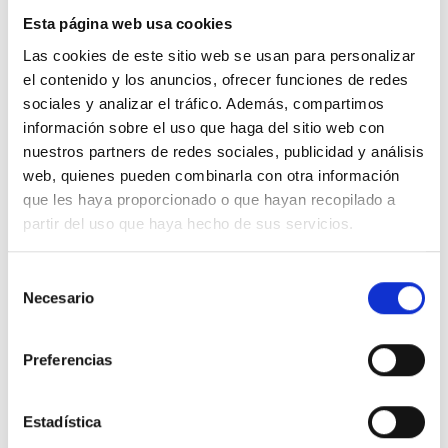
y al mismo tiempo desprenderme de las
Esta página web usa cookies
demás. Para los efectos de estos ejerci­cios,
Las cookies de este sitio web se usan para personalizar
pues, las consideraré a todas como si
el contenido y los anuncios, ofrecer funciones de redes
fuesen iguales.
sociales y analizar el tráfico. Además, compartimos
información sobre el uso que haga del sitio web con
nuestros partners de redes sociales, publicidad y análisis
7. Escudriña luego tu mente durante un minuto
web, quienes pueden combinarla con otra información
más o menos y trata de identificar las diferentes
que les haya proporcionado o que hayan recopilado a
partir del uso que haya hecho de sus servicios.
formas de disgustos que te estén perturbando,
haciendo caso omiso de la relativa importancia
Selección
que tal vez les atribuyas. Aplica la idea de hoy a
Necesario
de
cada una de ellas, usando el nombre de la causa
consentimiento
del disgusto tal como la percibas, y el del
Preferencias
sentimiento tal como lo experimentes. Los
siguientes son ejemplos adicionales:
Estadística