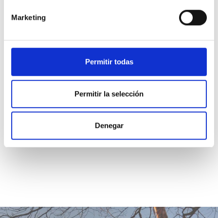
No estoy preocupado acerca de _______ por
Marketing
la razón que creo.
No estoy deprimido acerca de _______ por la
razón que creo.
Permitir todas
Permitir la selección
Tres o cuatro veces al día será suficiente.
Denegar