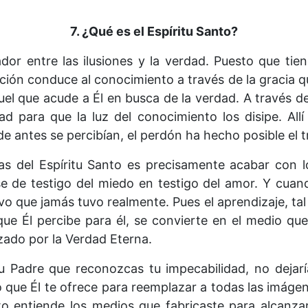
7. ¿Qué es el Espíritu Santo?
ador entre las ilusiones y la verdad. Puesto que tie
pción conduce al conocimiento a través de la gracia 
uel que acude a Él en busca de la verdad. A través de
d para que la luz del conocimiento los disipe. Allí
 antes se percibían, el perdón ha hecho posible el tr
zas del Espíritu Santo es precisamente acabar con 
 de testigo del miedo en testigo del amor. Y cuand
o que jamás tuvo realmente. Pues el aprendizaje, tal 
 que Él percibe para él, se convierte en el medio qu
ado por la Verdad Eterna.
tu Padre que reconozcas tu impecabilidad, no dejarí
 lo que Él te ofrece para reemplazar a todas las imá
nto entiende los medios que fabricaste para alcanz