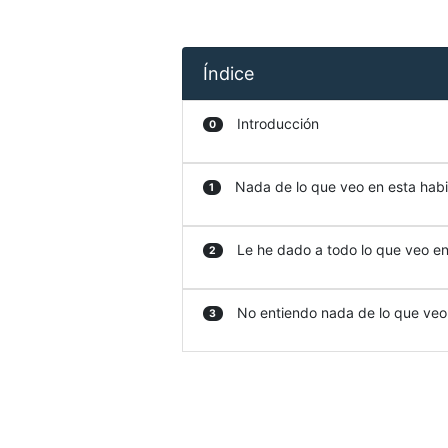
Índice
Introducción
0
Nada de lo que veo en esta habit
1
Le he dado a todo lo que veo en 
2
No entiendo nada de lo que veo e
3