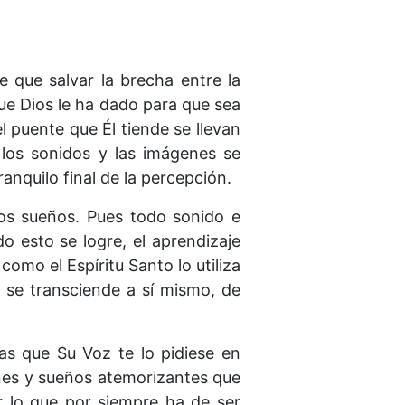
ne que salvar la brecha entre la
que Dios le ha dado para que sea
l puente que Él tiende se llevan
 los sonidos y las imáge­nes se
anquilo final de la percepción.
los sueños. Pues todo sonido e
o esto se logre, el aprendizaje
como el Espíritu Santo lo utiliza
e se transciende a sí mismo, de
as que Su Voz te lo pidiese en
genes y sueños atemorizantes que
ar lo que por siempre ha de ser