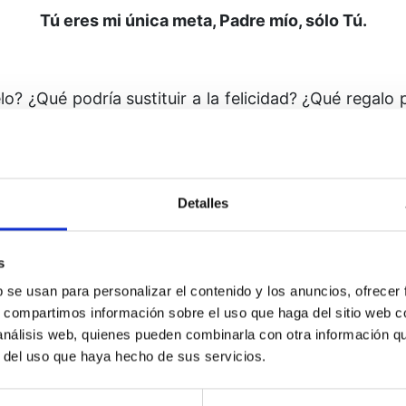
Tú eres mi única meta, Padre mío, sólo Tú.
elo? ¿Qué podría sustituir a la felicidad? ¿Qué regalo 
llar y conservar que pudiera compararse con mi Identi
¿
Qué otra cosa aparte de Ti podría desear?
¿
Qué otr
Detalles
é otra cosa sino Tu recuerdo podría significar para mí
erdad? Tú eres mi única meta.
Tu Hijo desea ser co
econocer a mi Ser y volverme uno con mi Identidad?
s
b se usan para personalizar el contenido y los anuncios, ofrecer
s, compartimos información sobre el uso que haga del sitio web 
 análisis web, quienes pueden combinarla con otra información q
r del uso que haya hecho de sus servicios.