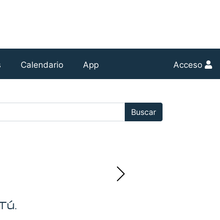
s
Calendario
App
Acceso
r:
Buscar
Tú.