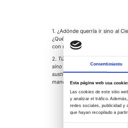
1. ¿Adónde querría ir sino al Ci
¿Qué tesoro querría buscar, ha
con miedo que con amor?
2.
Tú eres mi meta, Padre mío.
Consentimiento
sino el que conduce a Ti?
¿Y qu
sustituciones fútiles de la v
manera, sino, podría esperar r
Esta página web usa cookie
Las cookies de este sitio we
y analizar el tráfico. Ademá
redes sociales, publicidad y
que hayan recopilado a parti
Selección