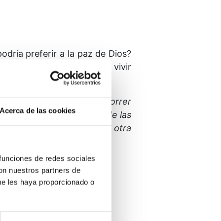
podría preferir a la paz de Dios?
dad? ¿Cómo iba a preferir vivir
o camino iba a desear recorrer
Acerca de las cookies
 el final de los sueños y de las
mo Tú lo creaste.
¿De qué otra
 funciones de redes sociales
con nuestros partners de
ue les haya proporcionado o