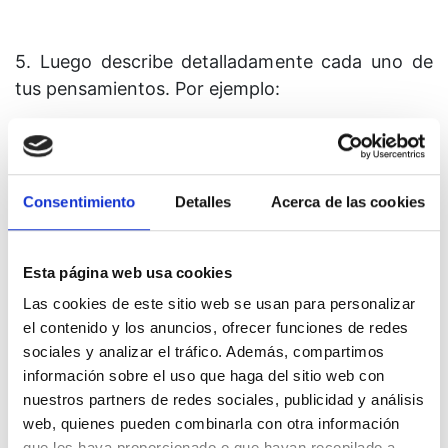
5. Luego describe detalladamente cada uno de
tus pensamientos. Por ejemplo:
Parece que estoy pensando en [nombre de
la persona], en [nombre del objeto], en
Consentimiento
Detalles
Acerca de las cookies
[nombre de la emoción],
Esta página web usa cookies
Las cookies de este sitio web se usan para personalizar
y así sucesivamente, concluyendo al final del
el contenido y los anuncios, ofrecer funciones de redes
período de búsqueda mental con:
sociales y analizar el tráfico. Además, compartimos
información sobre el uso que haga del sitio web con
nuestros partners de redes sociales, publicidad y análisis
web, quienes pueden combinarla con otra información
Pero mi mente está absorbida con
que les haya proporcionado o que hayan recopilado a