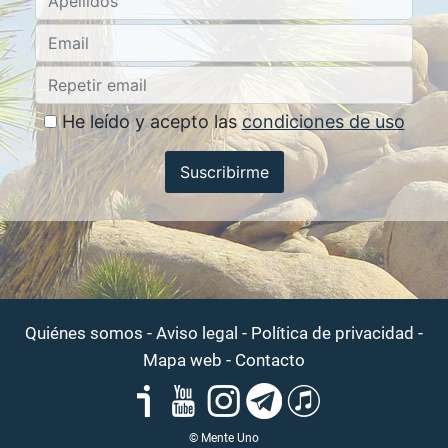
He leído y acepto las
condiciones de uso
Suscribirme
-
-
-
Quiénes somos
Aviso legal
Política de privacidad
-
Mapa web
Contacto
© Mente Uno