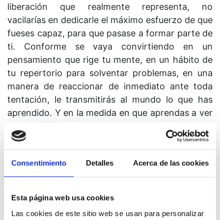
liberación que realmente representa, no
vacilarías en dedicarle el máximo esfuerzo de que
fueses capaz, para que pasase a formar parte de
ti. Conforme se vaya convirtiendo en un
pensamiento que rige tu mente, en un hábito de
tu repertorio para solventar problemas, en una
manera de reaccionar de inmediato ante toda
tentación, le transmitirás al mundo lo que has
aprendido. Y en la medida en que aprendas a ver
la salvación en todas las cosas, en esa misma
medida el mundo percibirá que se ha salvado.
7. ¿Qué preocupación puede asolar al que pone
Consentimiento
Detalles
Acerca de las cookies
su futuro en las amorosas Manos de Dios? ¿Qué
podría hacerle sufrir? ¿Qué podría causarle dolor
Esta página web usa cookies
o la sensación de haber perdido algo? ¿Qué
podría temer? ¿Y de qué otra manera podría
Las cookies de este sitio web se usan para personalizar