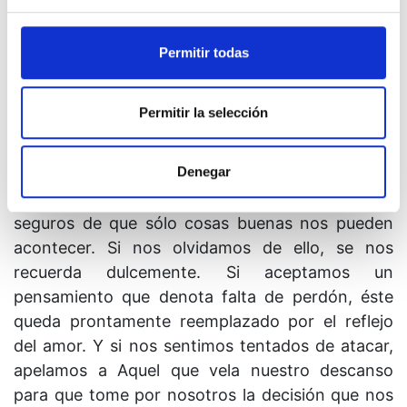
que se encomienda a Dios ha puesto también al
mundo en las mismas Manos a las que él ha
Permitir todas
recurrido en busca de consuelo y seguridad. Ha
dejado a un lado las enfermizas ilusiones del
mundo junto con las suyas, y de este modo le
Permitir la selección
ofrece paz al mundo, así como a sí mismo.
Denegar
9. Ahora sí que nos hemos salvado. Pues
descansamos despreocupados en Sus Manos,
seguros de que sólo cosas buenas nos pueden
acontecer. Si nos olvidamos de ello, se nos
recuerda dulcemente. Si aceptamos un
pensamiento que denota falta de perdón, éste
queda prontamente reemplazado por el reflejo
del amor. Y si nos sentimos tentados de atacar,
apelamos a Aquel que vela nuestro descanso
para que tome por nosotros la decisión que nos